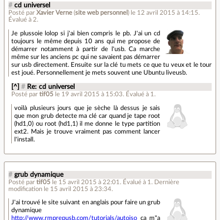
#
cd universel
Posté par
Xavier Verne
(
site web personnel
)
le 12 avril 2015 à 14:15
.
Évalué à
2
.
Je plussoie lolop si j'ai bien compris le pb. J'ai un cd
toujours le même depuis 10 ans qui me propose de
démarrer notamment à partir de l'usb. Ca marche
même sur les anciens pc qui ne savaient pas démarrer
sur usb directement. Ensuite sur la clé tu mets ce que tu veux et le tour
est joué. Personnellement je mets souvent une Ubuntu liveusb.
[^]
#
Re: cd universel
Posté par
tif05
le 19 avril 2015 à 15:03
.
Évalué à
1
.
voilà plusieurs jours que je sèche là dessus je sais
que mon grub detecte ma clé car quand je tape root
(hd1,0) ou root (hd1,1) il me donne le type partition
ext2. Mais je trouve vraiment pas comment lancer
l'install.
#
grub dynamique
Posté par
tif05
le 15 avril 2015 à 22:01
.
Évalué à
1
.
Dernière
modification le 15 avril 2015 à 23:34.
J'ai trouvé le site suivant en anglais pour faire un grub
dynamique
http://www.rmprepusb.com/tutorials/autoiso
ça m"a