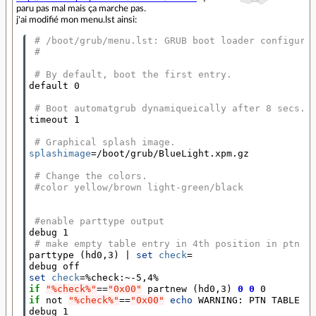
paru pas mal mais ça marche pas.
j'ai modifié mon menu.lst ainsi:
# /boot/grub/menu.lst: GRUB boot loader configura
#
# By default, boot the first entry.
default 0

# Boot automatgrub dynamiqueically after 8 secs.
timeout 1

# Graphical splash image.
splashimage
=
/boot/grub/BlueLight.xpm.gz

# Change the colors.
#color yellow/brown light-green/black
#enable parttype output
debug 1

# make empty table entry in 4th position in ptn t
parttype 
(
hd0,3
)
|
set 
check
=
set 
check
=
if
"%check%"
==
"0x00"
 partnew 
(
hd0,3
)
0
0
if
 not 
"%check%"
==
"0x00"
echo 
WARNING: PTN TABLE 
4
debug 1
