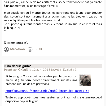
sais plus où) car ceux de mes différents iso ne fonctionnent pas ça plante
à un moment et j'ai un message d'erreur.
mon soucis est qu'il monte toutes les partitions une à une pour trouver
des iso qui sont normalement à la racine mais ne les trouvent pas et me
répond qu'il ne peut lire les données du cd.
Je suppose qu'il faut monter manuellement un iso sur un cd virtuel mais
je bloque ici
```
(
9 commentaires
).
Markdown
EPUB
#
iso depuis grub2
Posté par
KiKouN
le 12 avril 2015 à 09:16
.
Évalué à
3
.
Si tu as grub2 ( ce qui ne semble pas le cas vu ton
menu.lst ), tu peux booter directement sur des isos
présent sur une de tes partitions :
http://doc.ubuntu-fr.org/tutoriel/grub2_lancer_des_images_iso
Testé et approuvé, tous mes systèmes ont au moins systemrescuecd
disponible depuis le grub.