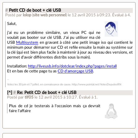
#
Petit CD de boot + clé USB
Posté par
lolop
(
site web personnel
)
le 12 avril 2015 à 09:23
.
Évalué à
4
.
Salut,
j'ai eu un problème similaire, un vieux PC qui ne
voulait pas booter sur clé USB. J'ai pu utiliser ma clé
USB
Multisystem
en gravant à côté une petit image iso qui contient le
minimum pour démarrer sur CD et refile ensuite la main au système sur
la clé (qui est bien plus facile à maintenir à jour au niveau des versions, et
permet d'avoir différentes distribs sous la main).
Installation:
http://liveusb.info/dotclear/index.php?pages/install
Et en bas de cette page tu as
CD d'amorçage USB
.
Votez les 30 juin et 7 juillet, en connaissance de cause. http://www.pointal.net/VotesDeputesRN
[^]
#
Re: Petit CD de boot + clé USB
Posté par
tif05
le 12 avril 2015 à 10:27
.
Évalué à
1
.
Plus de cd je testerais à l'occasion mais ça devrait
faire l'affaire