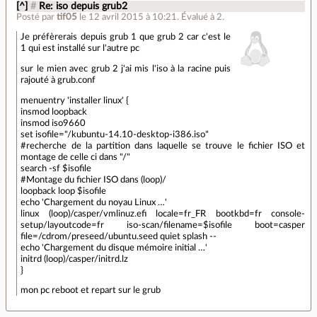
[^]
#
Re: iso depuis grub2
Posté par
tif05
le 12 avril 2015 à 10:21
.
Évalué à
2
.
Je préfèrerais depuis grub 1 que grub 2 car c'est le
1 qui est installé sur l'autre pc
sur le mien avec grub 2 j'ai mis l'iso à la racine puis
rajouté à grub.conf
menuentry 'installer linux' {
insmod loopback
insmod iso9660
set isofile="/kubuntu-14.10-desktop-i386.iso"
#recherche de la partition dans laquelle se trouve le fichier ISO et
montage de celle ci dans "/"
search -sf $isofile
#Montage du fichier ISO dans (loop)/
loopback loop $isofile
echo 'Chargement du noyau Linux …'
linux (loop)/casper/vmlinuz.efi locale=fr_FR bootkbd=fr console-
setup/layoutcode=fr iso-scan/filename=$isofile boot=casper
file=/cdrom/preseed/ubuntu.seed quiet splash --
echo 'Chargement du disque mémoire initial …'
initrd (loop)/casper/initrd.lz
}
mon pc reboot et repart sur le grub