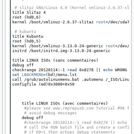
# slitaz GNU/Linux 4.0 (Kernel vmlinuz-2.6.37-sli
title SliTaz 4

root 
(
hd0,6
)
kernel /boot/vmlinuz-2.6.37-slitaz 
root
=
/dev/sda7 q
# kubuntu
title Kubuntu

root 
(
hd0,5
)
kernel /boot/vmlinuz-3.13.0-24-generic 
root
=
/dev/sd
initrd /boot/initrd.img-3.13.0-24-generic

title LINUX ISOs 
(
sans commentaires
)
debug off

checkrange 20120114:-1 
read 
0x8278 
||
echo 
WRONG V
set 
LBACKMENU
=(
bd
)
/menu.lst

call /grub/autolinuxmenu.bat .automenu /_ISO/Linux

configfile 
(
md
)
0x3000+0x50

    title LINUX ISOs 
(
avec commentaires
)
#please see www.rmprepusb.com Tutorial #96 fo
# avoid debug messages
    debug off

#checkrange 20120114:-1 read 0x8278 || echo W
# call the RUN batch file and create a config
# if DD=1 then echoes debug statements