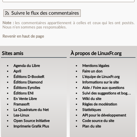
Suivre le flux des commentaires
Note :
les commentaires appartiennent à celles et ceux qui les ont postés.
Nous n’en sommes pas responsables.
Revenir en haut de page
Sites amis
À propos de LinuxFr.org
Agenda du Libre
Mentions légales
April
Faire un don
Éditions D-BookeR
L’équipe de LinuxFr.org
Éditions Diamond
Informations sur le site
Éditions Eyrolles
Aide / Foire aux questions
Éditions ENI
Suivi des suggestions et bogues
En Vente Libre
Wiki du site
Framasoft
Règles de modération
La Quadrature du Net
Statistiques
Lea-Linux
API pour le développement
Open Source Initiative
Code source du site
Imprimerie Grafik Plus
Plan du site