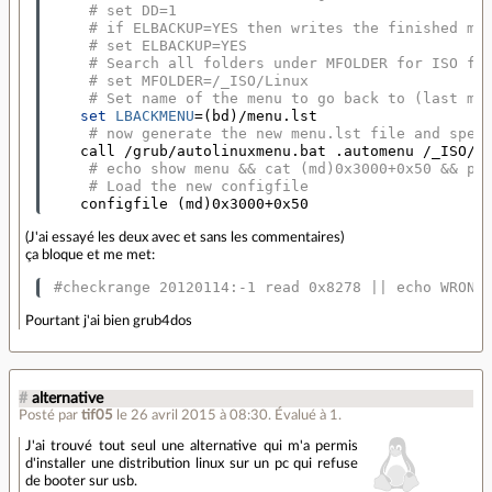
# set DD=1
# if ELBACKUP=YES then writes the finished me
# set ELBACKUP=YES
# Search all folders under MFOLDER for ISO fi
# set MFOLDER=/_ISO/Linux
# Set name of the menu to go back to (last me
set 
LBACKMENU
=(
bd
)
/menu.lst

# now generate the new menu.lst file and spec
    call /grub/autolinuxmenu.bat .automenu /_ISO/Li
# echo show menu && cat (md)0x3000+0x50 && pa
# Load the new configfile
    configfile 
(
md
)
0x3000+0x50
(J'ai essayé les deux avec et sans les commentaires)
ça bloque et me met:
#checkrange 20120114:-1 read 0x8278 || echo WRONG
Pourtant j'ai bien grub4dos
#
alternative
Posté par
tif05
le 26 avril 2015 à 08:30
.
Évalué à
1
.
J'ai trouvé tout seul une alternative qui m'a permis
d'installer une distribution linux sur un pc qui refuse
de booter sur usb.