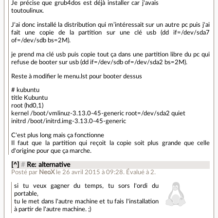
Je précise que grub4dos est déjà installer car j'avais
toutoulinux.
J'ai donc installé la distribution qui m’intéressait sur un autre pc puis j'ai
fait une copie de la partition sur une clé usb (dd if=/dev/sda7
of=/dev/sdb bs=2M).
je prend ma clé usb puis copie tout ça dans une partition libre du pc qui
refuse de booter sur usb (dd if=/dev/sdb of=/dev/sda2 bs=2M).
Reste à modifier le menu.lst pour booter dessus
# kubuntu
title Kubuntu
root (hd0,1)
kernel /boot/vmlinuz-3.13.0-45-generic root=/dev/sda2 quiet
initrd /boot/initrd.img-3.13.0-45-generic
C'est plus long mais ça fonctionne
Il faut que la partition qui reçoit la copie soit plus grande que celle
d'origine pour que ça marche.
[^]
#
Re: alternative
Posté par
NeoX
le 26 avril 2015 à 09:28
.
Évalué à
2
.
si tu veux gagner du temps, tu sors l'ordi du
portable,
tu le met dans l'autre machine et tu fais l'installation
à partir de l'autre machine. ;)