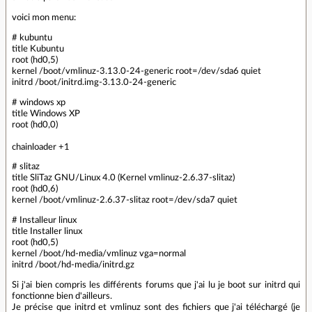
voici mon menu:
# kubuntu
title Kubuntu
root (hd0,5)
kernel /boot/vmlinuz-3.13.0-24-generic root=/dev/sda6 quiet
initrd /boot/initrd.img-3.13.0-24-generic
# windows xp
title Windows XP
root (hd0,0)
chainloader +1
# slitaz
title SliTaz GNU/Linux 4.0 (Kernel vmlinuz-2.6.37-slitaz)
root (hd0,6)
kernel /boot/vmlinuz-2.6.37-slitaz root=/dev/sda7 quiet
# Installeur linux
title Installer linux
root (hd0,5)
kernel /boot/hd-media/vmlinuz vga=normal
initrd /boot/hd-media/initrd.gz
Si j'ai bien compris les différents forums que j'ai lu je boot sur initrd qui
fonctionne bien d'ailleurs.
Je précise que initrd et vmlinuz sont des fichiers que j'ai téléchargé (je