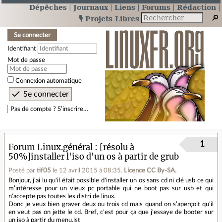
Dépêches
Journaux
Liens
Forums
Rédaction
🎙️ Projets Libres
Se connecter
Identifiant
Mot de passe
Connexion automatique
Pas de compte ? S’inscrire…
1
Forum Linux.général
[résolu à
50%]installer l'iso d'un os à partir de grub
Posté par
tif05
le 12 avril 2015 à 08:35
.
Licence CC By‑SA.
Bonjour, j'ai lu qu'il était possible d'installer un os sans cd ni clé usb ce qui
m’intéresse pour un vieux pc portable qui ne boot pas sur usb et qui
n'accepte pas toutes les distri de linux.
Donc je veux bien graver deux ou trois cd mais quand on s’aperçoit qu'il
en veut pas on jette le cd. Bref, c'est pour ça que j'essaye de booter sur
un iso à partir du menu.lst