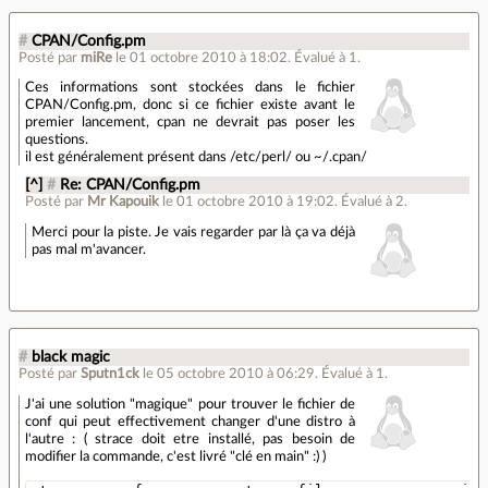
#
CPAN/Config.pm
Posté par
miRe
le 01 octobre 2010 à 18:02
.
Évalué à
1
.
Ces informations sont stockées dans le fichier
CPAN/Config.pm, donc si ce fichier existe avant le
premier lancement, cpan ne devrait pas poser les
questions.
il est généralement présent dans /etc/perl/ ou ~/.cpan/
[^]
#
Re: CPAN/Config.pm
Posté par
Mr Kapouik
le 01 octobre 2010 à 19:02
.
Évalué à
2
.
Merci pour la piste. Je vais regarder par là ça va déjà
pas mal m'avancer.
#
black magic
Posté par
Sputn1ck
le 05 octobre 2010 à 06:29
.
Évalué à
1
.
J'ai une solution "magique" pour trouver le fichier de
conf qui peut effectivement changer d'une distro à
l'autre : ( strace doit etre installé, pas besoin de
modifier la commande, c'est livré "clé en main" :) )