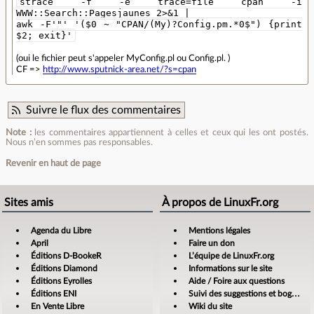
strace -f -e trace=file cpan -i
WWW::Search::Pagesjaunes 2>&1 |
awk -F'"' '($0 ~ "CPAN/(My)?Config.pm.*0$") {print
$2; exit}'
(oui le fichier peut s'appeler MyConfig.pl ou Config.pl. )
CF =>
http://www.sputnick-area.net/?s=cpan
Suivre le flux des commentaires
Note :
les commentaires appartiennent à celles et ceux qui les ont postés.
Nous n’en sommes pas responsables.
Revenir en haut de page
Sites amis
À propos de LinuxFr.org
Agenda du Libre
Mentions légales
April
Faire un don
Éditions D-BookeR
L’équipe de LinuxFr.org
Éditions Diamond
Informations sur le site
Éditions Eyrolles
Aide / Foire aux questions
Éditions ENI
Suivi des suggestions et bogues
En Vente Libre
Wiki du site