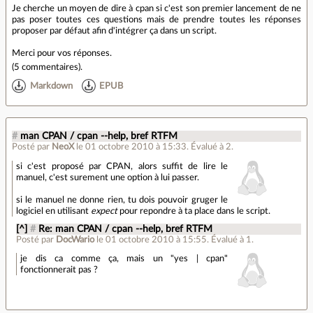
Je cherche un moyen de dire à cpan si c'est son premier lancement de ne
pas poser toutes ces questions mais de prendre toutes les réponses
proposer par défaut afin d'intégrer ça dans un script.
Merci pour vos réponses.
(
5 commentaires
).
Markdown
EPUB
#
man CPAN / cpan --help, bref RTFM
Posté par
NeoX
le 01 octobre 2010 à 15:33
.
Évalué à
2
.
si c'est proposé par CPAN, alors suffit de lire le
manuel, c'est surement une option à lui passer.
si le manuel ne donne rien, tu dois pouvoir gruger le
logiciel en utilisant
expect
pour repondre à ta place dans le script.
[^]
#
Re: man CPAN / cpan --help, bref RTFM
Posté par
DocWario
le 01 octobre 2010 à 15:55
.
Évalué à
1
.
je dis ca comme ça, mais un "yes | cpan"
fonctionnerait pas ?