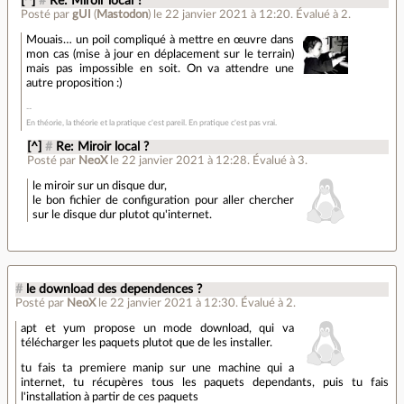
[^]
#
Re: Miroir local ?
Posté par
gUI
(
Mastodon
)
le 22 janvier 2021 à 12:20
.
Évalué à
2
.
Mouais… un poil compliqué à mettre en œuvre dans
mon cas (mise à jour en déplacement sur le terrain)
mais pas impossible en soit. On va attendre une
autre proposition :)
En théorie, la théorie et la pratique c'est pareil. En pratique c'est pas vrai.
[^]
#
Re: Miroir local ?
Posté par
NeoX
le 22 janvier 2021 à 12:28
.
Évalué à
3
.
le miroir sur un disque dur,
le bon fichier de configuration pour aller chercher
sur le disque dur plutot qu'internet.
#
le download des dependences ?
Posté par
NeoX
le 22 janvier 2021 à 12:30
.
Évalué à
2
.
apt et yum propose un mode download, qui va
télécharger les paquets plutot que de les installer.
tu fais ta premiere manip sur une machine qui a
internet, tu récupères tous les paquets dependants, puis tu fais
l'installation à partir de ces paquets