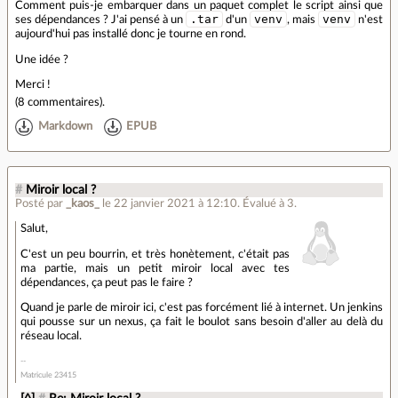
Comment puis-je embarquer dans un paquet complet le script ainsi que
.tar
venv
venv
ses dépendances ? J'ai pensé à un
d'un
, mais
n'est
aujourd'hui pas installé donc je tourne en rond.
Une idée ?
Merci !
(
8 commentaires
).
Markdown
EPUB
#
Miroir local ?
Posté par
_kaos_
le 22 janvier 2021 à 12:10
.
Évalué à
3
.
Salut,
C'est un peu bourrin, et très honètement, c'était pas
ma partie, mais un petit miroir local avec tes
dépendances, ça peut pas le faire ?
Quand je parle de miroir ici, c'est pas forcément lié à internet. Un jenkins
qui pousse sur un nexus, ça fait le boulot sans besoin d'aller au delà du
réseau local.
Matricule 23415