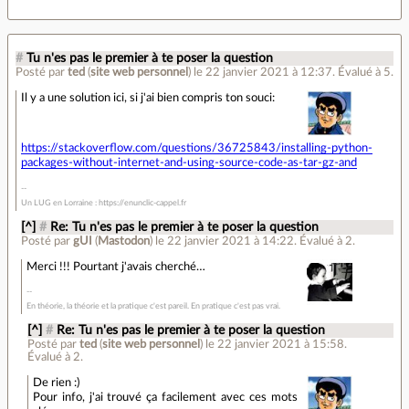
#
Tu n'es pas le premier à te poser la question
Posté par
ted
(
site web personnel
)
le 22 janvier 2021 à 12:37
.
Évalué à
5
.
Il y a une solution ici, si j'ai bien compris ton souci:
https://stackoverflow.com/questions/36725843/installing-python-
packages-without-internet-and-using-source-code-as-tar-gz-and
Un LUG en Lorraine : https://enunclic-cappel.fr
[^]
#
Re: Tu n'es pas le premier à te poser la question
Posté par
gUI
(
Mastodon
)
le 22 janvier 2021 à 14:22
.
Évalué à
2
.
Merci !!! Pourtant j'avais cherché…
En théorie, la théorie et la pratique c'est pareil. En pratique c'est pas vrai.
[^]
#
Re: Tu n'es pas le premier à te poser la question
Posté par
ted
(
site web personnel
)
le 22 janvier 2021 à 15:58
.
Évalué à
2
.
De rien :)
Pour info, j'ai trouvé ça facilement avec ces mots