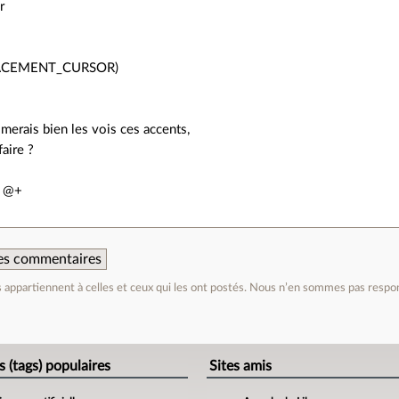
r
LACEMENT_CURSOR)
aimerais bien les vois ces accents,
aire ?
. @+
 des commentaires
appartiennent à celles et ceux qui les ont postés. Nous n’en sommes pas respo
e
s (tags) populaires
Sites amis