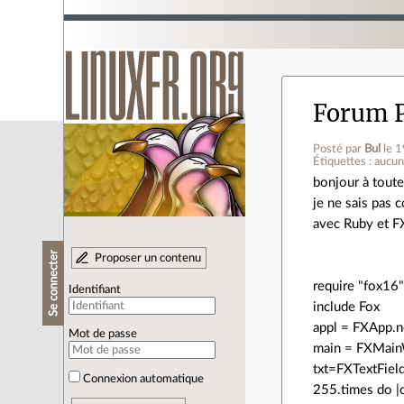
Forum 
Posté par
Bul
le 
Étiquettes : aucu
bonjour à toute
je ne sais pas 
avec Ruby et F
Se connecter
Proposer un contenu
require "fox16
Identifiant
include Fox
appl = FXApp.
Mot de passe
main = FXMain
txt=FXTextFiel
Connexion automatique
255.times do |c