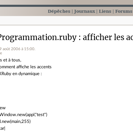
Dépêches
Journaux
Liens
Forums
Programmation.ruby
afficher les a
19 août 2006 à 15:00
.
ne
s et à tous,
comment affiche les accents
XRuby en dynamique :
"
new
Window.new(appl,"test")
d.new(main,255)
ar|