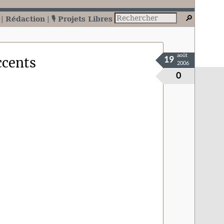
Rédaction
🎙️ Projets Libres
août
ccents
19
2006
0