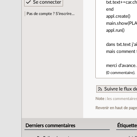
txt.text+=car.ch
end
Pas de compte ? S’inscrire…
appl.create()
main.show(P
appl.run()
dans txt.text j'
mais comment f
merci d'avance
(
0 commentaire
).
Suivre le flux
Note :
les commentaires 
Revenir en haut de pag
Derniers commentaires
Étiquette