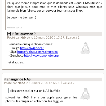
J'ai quand même l'impression que la demande est « quel CMS utiliser »
alors que je suis sous mac et mes clients sous windows mais que
j'aimerais bien faire ça sur un serveur tournant sous linux.
Je peux me tromper :)
Matricule 23415
[^]
#
Re: question ?
Posté par
Xebrok
le 10 mars 2020 à 13:59
.
Évalué à
2
.
Peut-être quelque chose comme:
- Piwigo
http://piwigo.org/
- Sigal
https://github.com/saimn/sigal
- Zenphoto
http://www.zenphoto.org/
et d'autres…
#
changer de NAS
Posté par
NeoX
le 10 mars 2020 à 16:25
.
Évalué à
2
.
elles sont stocker sur un NAS Buffallo
suivant les NAS, il y a des applis pour gérer les
photos, les ranger en collection, les tagguer…