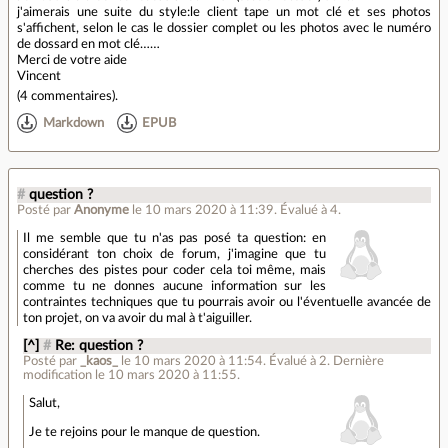
j'aimerais une suite du style:le client tape un mot clé et ses photos
s'affichent, selon le cas le dossier complet ou les photos avec le numéro
de dossard en mot clé……
Merci de votre aide
Vincent
(
4 commentaires
).
Markdown
EPUB
#
question ?
Posté par
Anonyme
le 10 mars 2020 à 11:39
.
Évalué à
4
.
Il me semble que tu n'as pas posé ta question: en
considérant ton choix de forum, j'imagine que tu
cherches des pistes pour coder cela toi même, mais
comme tu ne donnes aucune information sur les
contraintes techniques que tu pourrais avoir ou l'éventuelle avancée de
ton projet, on va avoir du mal à t'aiguiller.
[^]
#
Re: question ?
Posté par
_kaos_
le 10 mars 2020 à 11:54
.
Évalué à
2
.
Dernière
modification le 10 mars 2020 à 11:55.
Salut,
Je te rejoins pour le manque de question.