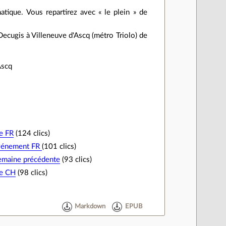
matique. Vous repartirez avec « le plein » de
Decugis à Villeneuve d'Ascq (métro Triolo) de
Ascq
e FR
(124 clics)
vénement FR
(101 clics)
emaine précédente
(93 clics)
re CH
(98 clics)
Markdown
EPUB