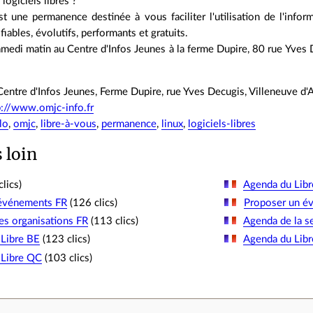
 logiciels libres ?
t une permanence destinée à vous faciliter l'utilisation de l'infor
, fiables, évolutifs, performants et gratuits.
medi matin au Centre d'Infos Jeunes à la ferme Dupire, 80 rue Yves 
ntre d'Infos Jeunes, Ferme Dupire, rue Yves Decugis, Villeneuve d'
p://www.omjc-info.fr
olo
,
omjc
,
libre-à-vous
,
permanence
,
linux
,
logiciels-libres
s loin
lics)
Agenda du Libr
 événements FR
(126 clics)
Proposer un é
es organisations FR
(113 clics)
Agenda de la s
Libre BE
(123 clics)
Agenda du Lib
 Libre QC
(103 clics)