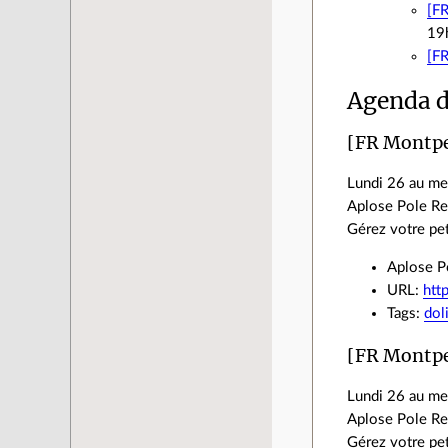
[F
19
[FR
Agenda d
[FR Montpe
Lundi 26 au me
Aplose Pole Rea
Gérez votre pet
Aplose Po
URL:
htt
Tags:
dol
[FR Montpe
Lundi 26 au me
Aplose Pole Rea
Gérez votre pet