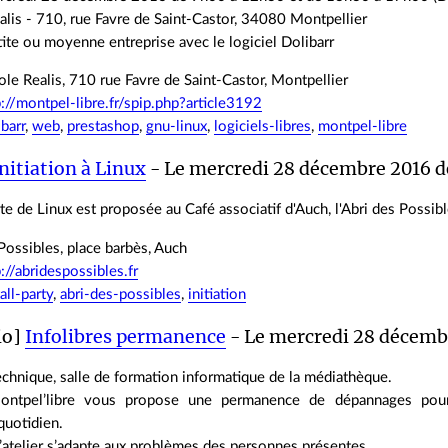
lis - 710, rue Favre de Saint-Castor, 34080 Montpellier
ite ou moyenne entreprise avec le logiciel Dolibarr
le Realis, 710 rue Favre de Saint-Castor, Montpellier
p://montpel-libre.fr/spip.php?article3192
ibarr
,
web
,
prestashop
,
gnu-linux
,
logiciels-libres
,
montpel-libre
nitiation à Linux
- Le mercredi 28 décembre 2016 d
e de Linux est proposée au Café associatif d'Auch, l'Abri des Possibl
Possibles, place barbès, Auch
p://abridespossibles.fr
all-party
,
abri-des-possibles
,
initiation
io]
Infolibres permanence
- Le mercredi 28 décembr
chnique, salle de formation informatique de la médiathèque.
ontpel’libre vous propose une permanence de dépannages pour
uotidien.
’atelier s’adapte aux problèmes des personnes présentes.