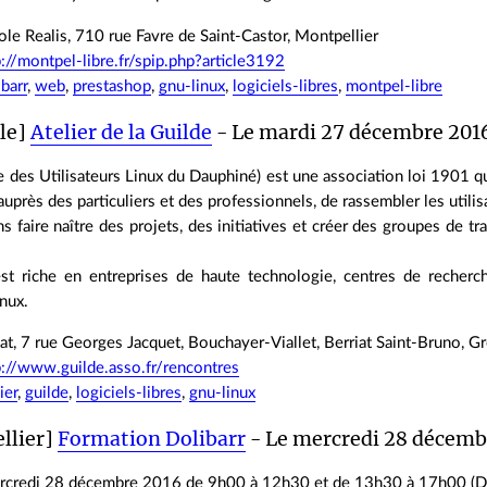
le Realis, 710 rue Favre de Saint-Castor, Montpellier
p://montpel-libre.fr/spip.php?article3192
ibarr
,
web
,
prestashop
,
gnu-linux
,
logiciels-libres
,
montpel-libre
le]
Atelier de la Guilde
- Le mardi 27 décembre 2016
des Utilisateurs Linux du Dauphiné) est une association loi 1901 qu
uprès des particuliers et des professionnels, de rassembler les utili
 faire naître des projets, des initiatives et créer des groupes de tra
.
st riche en entreprises de haute technologie, centres de recherch
inux.
at, 7 rue Georges Jacquet, Bouchayer-Viallet, Berriat Saint-Bruno, G
p://www.guilde.asso.fr/rencontres
ier
,
guilde
,
logiciels-libres
,
gnu-linux
llier]
Formation Dolibarr
- Le mercredi 28 décemb
rcredi 28 décembre 2016 de 9h00 à 12h30 et de 13h30 à 17h00 (Do