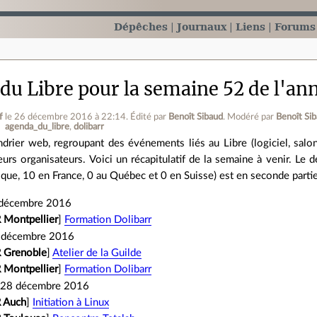
Dépêches
Journaux
Liens
Forums
du Libre pour la semaine 52 de l'an
f
le 26 décembre 2016 à 22:14
.
Édité par
Benoît Sibaud
.
Modéré par
Benoît Si
agenda_du_libre
dolibarr
drier web, regroupant des événements liés au Libre (logiciel, salon, 
leurs organisateurs. Voici un récapitulatif de la semaine à venir. L
ique, 10 en France, 0 au Québec et 0 en Suisse) est en seconde parti
 décembre 2016
 Montpellier
]
Formation Dolibarr
 décembre 2016
 Grenoble
]
Atelier de la Guilde
 Montpellier
]
Formation Dolibarr
 28 décembre 2016
 Auch
]
Initiation à Linux