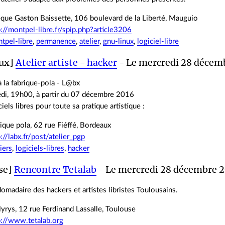
que Gaston Baissette, 106 boulevard de la Liberté, Mauguio
p://montpel-libre.fr/spip.php?article3206
tpel-libre
,
permanence
,
atelier
,
gnu-linux
,
logiciel-libre
aux]
Atelier artiste - hacker
- Le mercredi 28 décemb
à la fabrique-pola - L@bx
edi, 19h00, à partir du 07 décembre 2016
iels libres pour toute sa pratique artistique :
ique pola, 62 rue Fiéffé, Bordeaux
p://labx.fr/post/atelier_pgp
liers
,
logiciels-libres
,
hacker
se]
Rencontre Tetalab
- Le mercredi 28 décembre 2
madaire des hackers et artistes libristes Toulousains.
yrys, 12 rue Ferdinand Lassalle, Toulouse
p://www.tetalab.org