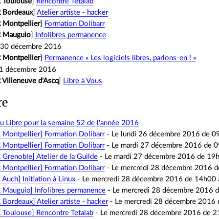
 Toulouse
]
Rencontre Tetalab
 Bordeaux
]
Atelier artiste - hacker
 Montpellier
]
Formation Dolibarr
R Mauguio
]
Infolibres permanence
 30 décembre 2016
 Montpellier
]
Permanence « Les logiciels libres, parlons-en ! »
31 décembre 2016
 Villeneuve d'Ascq
]
Libre à Vous
re
u Libre pour la semaine 52 de l'année 2016
R Montpellier]
Formation Dolibarr
- Le lundi 26 décembre 2016 de 0
R Montpellier]
Formation Dolibarr
- Le mardi 27 décembre 2016 de 
R Grenoble]
Atelier de la Guilde
- Le mardi 27 décembre 2016 de 19
R Montpellier]
Formation Dolibarr
- Le mercredi 28 décembre 2016 
R Auch]
Initiation à Linux
- Le mercredi 28 décembre 2016 de 14h00 
R Mauguio]
Infolibres permanence
- Le mercredi 28 décembre 2016 
R Bordeaux]
Atelier artiste - hacker
- Le mercredi 28 décembre 2016 
R Toulouse]
Rencontre Tetalab
- Le mercredi 28 décembre 2016 de 2