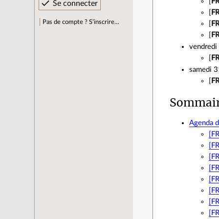
[
FR
[
FR
Pas de compte ? S’inscrire…
[
FR
[
F
vendredi
[
FR
samedi 
[
FR
Sommai
Agenda d
[F
[F
[F
[F
[F
[F
[F
[F