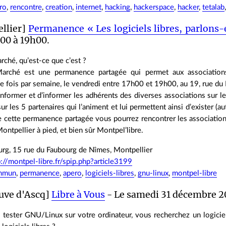
ro
,
rencontre
,
creation
,
internet
,
hacking
,
hackerspace
,
hacker
,
tetalab
llier]
Permanence « Les logiciels libres, parlons-
00 à 19h00.
ché, qu’est-ce que c’est ?
arché est une permanence partagée qui permet aux associations 
ne fois par semaine, le vendredi entre 17h00 et 19h00, au 19, rue d
’informer et d’informer les adhérents des diverses associations sur l
r les 5 partenaires qui l’animent et lui permettent ainsi d’exister (
e cette permanence partagée vous pourrez rencontrer les association
ntpellier à pied, et bien sûr Montpel’libre.
urg, 15 rue du Faubourg de Nîmes, Montpellier
p://montpel-libre.fr/spip.php?article3199
mmun
,
permanence
,
apero
,
logiciels-libres
,
gnu-linux
,
montpel-libre
euve d'Ascq]
Libre à Vous
- Le samedi 31 décembre 2
 tester GNU/Linux sur votre ordinateur, vous recherchez un logicie