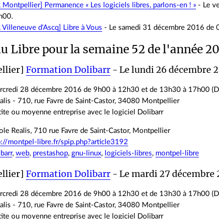
R Montpellier]
Permanence « Les logiciels libres, parlons-en ! »
- Le v
h00.
 Villeneuve d'Ascq]
Libre à Vous
- Le samedi 31 décembre 2016 de 
u Libre pour la semaine 52 de l'année 2
llier]
Formation Dolibarr
- Le lundi 26 décembre 2
rcredi 28 décembre 2016 de 9h00 à 12h30 et de 13h30 à 17h00 (Do
lis - 710, rue Favre de Saint-Castor, 34080 Montpellier
ite ou moyenne entreprise avec le logiciel Dolibarr
le Realis, 710 rue Favre de Saint-Castor, Montpellier
p://montpel-libre.fr/spip.php?article3192
ibarr
,
web
,
prestashop
,
gnu-linux
,
logiciels-libres
,
montpel-libre
llier]
Formation Dolibarr
- Le mardi 27 décembre 
rcredi 28 décembre 2016 de 9h00 à 12h30 et de 13h30 à 17h00 (Do
lis - 710, rue Favre de Saint-Castor, 34080 Montpellier
ite ou moyenne entreprise avec le logiciel Dolibarr