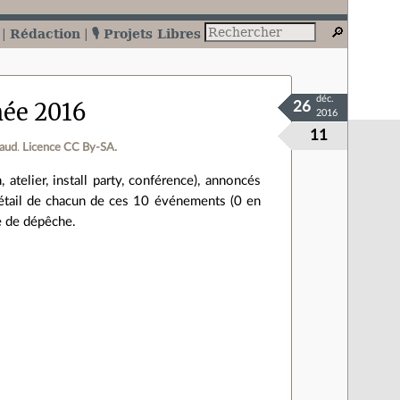
Rédaction
🎙️ Projets Libres
déc.
née 2016
26
2016
11
baud
.
Licence CC By‑SA.
atelier, install party, conférence), annoncés
e détail de chacun de ces 10 événements (0 en
e de dépêche.