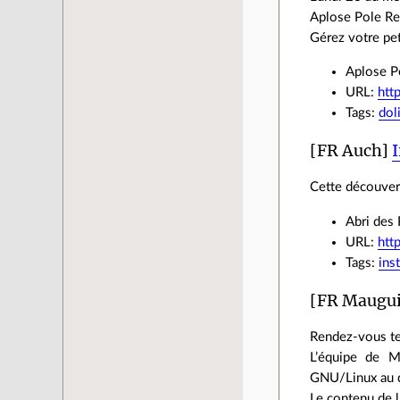
Aplose Pole Rea
Gérez votre pet
Aplose Po
URL:
htt
Tags:
dol
[FR Auch]
I
Cette découvert
Abri des 
URL:
htt
Tags:
inst
[FR Maugu
Rendez-vous te
L’équipe de M
GNU/Linux au q
Le contenu de l