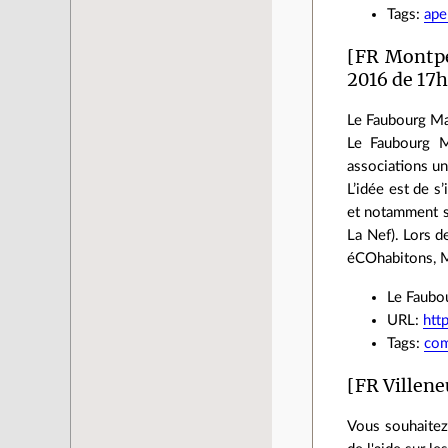
Tags:
ape
[FR Montpe
2016 de 17h
Le Faubourg Mar
Le Faubourg M
associations u
L’idée est de s
et notamment su
La Nef). Lors d
éCOhabitons, Mo
Le Faubo
URL:
htt
Tags:
co
[FR Villen
Vous souhaitez