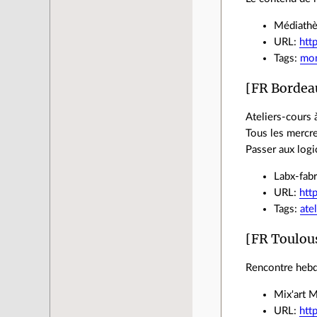
Médiathè
URL:
htt
Tags:
mon
[FR Borde
Ateliers-cours 
Tous les mercr
Passer aux logic
Labx-fabr
URL:
htt
Tags:
ate
[FR Toulou
Rencontre hebdo
Mix'art M
URL:
htt