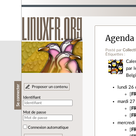
Agenda 
Posté par
Collecti
Étiquettes :
Calen
par 
Belg
Se connecter
Proposer un contenu
lundi 26
[
FR
Identifiant
mardi 27
[
FR
Mot de passe
[
FR
mercredi
Connexion automatique
[
FR