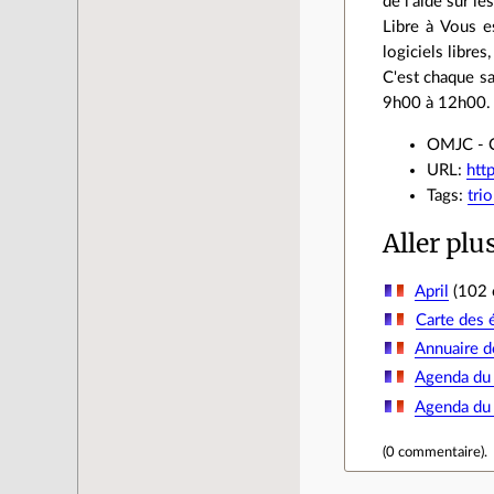
de l'aide sur les
Libre à Vous es
logiciels libres
C'est chaque sa
9h00 à 12h00.
OMJC - Ce
URL:
htt
Tags:
tri
Aller plu
April
(102 c
Carte des
Annuaire d
Agenda du 
Agenda du
(
0 commentaire
).