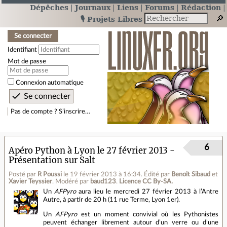
Dépêches
Journaux
Liens
Forums
Rédaction
🎙️ Projets Libres
Se connecter
Identifiant
Mot de passe
Connexion automatique
Pas de compte ? S’inscrire…
6
Apéro Python à Lyon le 27 février 2013 -
Présentation sur Salt
Posté par
R Poussi
le 19 février 2013 à 16:34
.
Édité par
Benoît Sibaud
et
Xavier Teyssier
.
Modéré par
baud123
.
Licence CC By‑SA.
Un
AFPyro
aura lieu le mercredi 27 février 2013 à l’Antre
Autre, à partir de 20 h (11 rue Terme, Lyon 1er).
Un
AFPyro
est un moment convivial où les Pythonistes
peuvent échanger librement autour d’un verre ou d’une