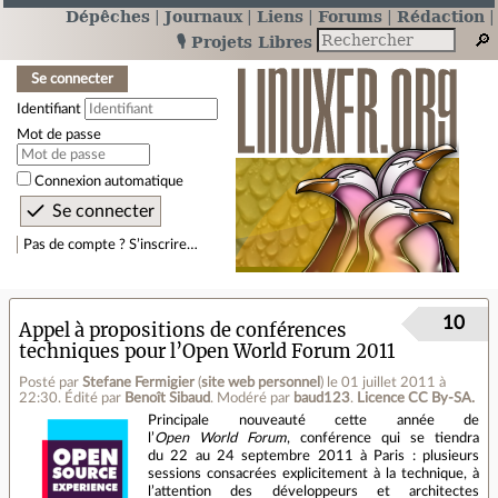
Dépêches
Journaux
Liens
Forums
Rédaction
🎙️ Projets Libres
Se connecter
Identifiant
Mot de passe
Connexion automatique
Pas de compte ? S’inscrire…
10
Appel à propositions de conférences
techniques pour l’Open World Forum 2011
Posté par
Stefane Fermigier
(
site web personnel
)
le 01 juillet 2011 à
22:30
.
Édité par
Benoît Sibaud
.
Modéré par
baud123
.
Licence CC By‑SA.
Principale nouveauté cette année de
l’
Open World Forum
, conférence qui se tiendra
du 22 au 24 septembre 2011 à Paris : plusieurs
sessions consacrées explicitement à la technique, à
l’attention des développeurs et architectes