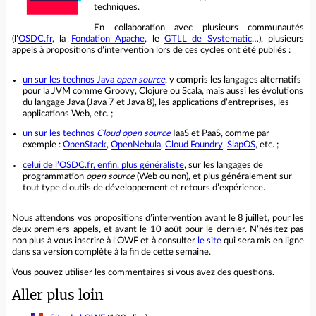
techniques.
En collaboration avec plusieurs communautés
(l’
OSDC.fr
, la
Fondation Apache
, le
GTLL de Systematic
…), plusieurs
appels à propositions d’intervention lors de ces cycles ont été publiés :
un sur les technos Java
open source
, y compris les langages alternatifs
pour la JVM comme Groovy, Clojure ou Scala, mais aussi les évolutions
du langage Java (Java 7 et Java 8), les applications d’entreprises, les
applications Web, etc. ;
un sur les technos
Cloud
open source
IaaS et PaaS, comme par
exemple :
OpenStack
,
OpenNebula
,
Cloud Foundry
,
SlapOS
, etc. ;
celui de l’OSDC.fr, enfin, plus généraliste
, sur les langages de
programmation
open source
(Web ou non), et plus généralement sur
tout type d’outils de développement et retours d’expérience.
Nous attendons vos propositions d’intervention avant le 8 juillet, pour les
deux premiers appels, et avant le 10 août pour le dernier. N’hésitez pas
non plus à vous inscrire à l’OWF et à consulter
le site
qui sera mis en ligne
dans sa version complète à la fin de cette semaine.
Vous pouvez utiliser les commentaires si vous avez des questions.
Aller plus loin