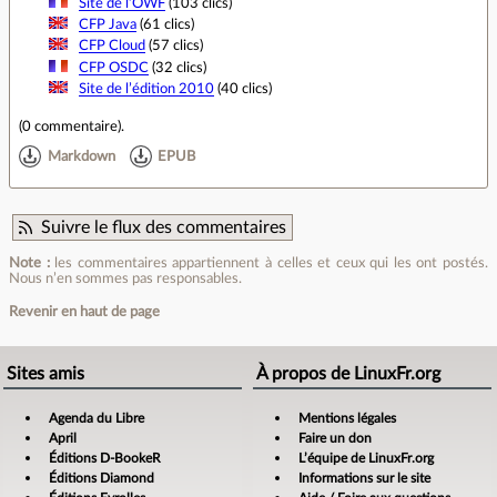
Site de l’OWF
(103 clics)
CFP Java
(61 clics)
CFP Cloud
(57 clics)
CFP OSDC
(32 clics)
Site de l’édition 2010
(40 clics)
(
0 commentaire
).
Markdown
EPUB
Suivre le flux des commentaires
Note :
les commentaires appartiennent à celles et ceux qui les ont postés.
Nous n’en sommes pas responsables.
Revenir en haut de page
Sites amis
À propos de LinuxFr.org
Agenda du Libre
Mentions légales
April
Faire un don
Éditions D-BookeR
L’équipe de LinuxFr.org
Éditions Diamond
Informations sur le site