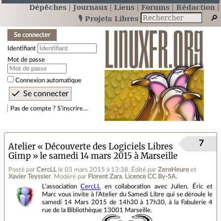
Dépêches
Journaux
Liens
Forums
Rédaction
🎙️ Projets Libres
Se connecter
Identifiant
Mot de passe
Connexion automatique
Pas de compte ? S’inscrire…
7
Atelier « Découverte des Logiciels Libres
Gimp » le samedi 14 mars 2015 à Marseille
Posté par
CercLL
le 03 mars 2015 à 13:38
.
Édité par
ZeroHeure
et
Xavier Teyssier
.
Modéré par
Florent Zara
.
Licence CC By‑SA.
L’association
CercLL
en collaboration avec Julien, Éric et
Marc vous invite à l’Atelier du Samedi Libre qui se déroule le
samedi 14 Mars 2015 de 14h30 à 17h30, à la Fabulerie 4
rue de la Bibliothèque 13001 Marseille.