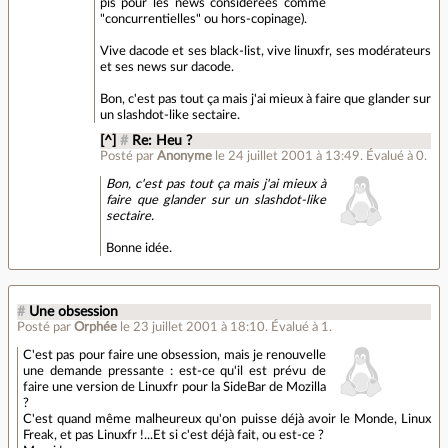
pis pour les news considérées comme
"concurrentielles" ou hors-copinage).
Vive dacode et ses black-list, vive linuxfr, ses modérateurs
et ses news sur dacode.
Bon, c'est pas tout ça mais j'ai mieux à faire que glander sur
un slashdot-like sectaire.
[^]
#
Re: Heu ?
Posté par
Anonyme
le 24 juillet 2001 à 13:49
.
Évalué à
0
.
Bon, c'est pas tout ça mais j'ai mieux à
faire que glander sur un slashdot-like
sectaire.
Bonne idée.
#
Une obsession
Posté par
Orphée
le 23 juillet 2001 à 18:10
.
Évalué à
1
.
C'est pas pour faire une obsession, mais je renouvelle
une demande pressante : est-ce qu'il est prévu de
faire une version de Linuxfr pour la SideBar de Mozilla
?
C'est quand même malheureux qu'on puisse déjà avoir le Monde, Linux
Freak, et pas Linuxfr !...Et si c'est déjà fait, ou est-ce ?