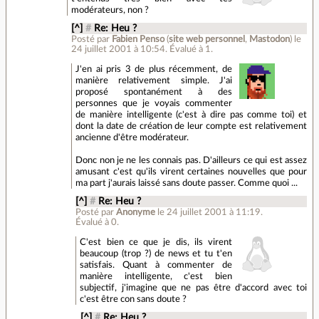
modérateurs, non ?
[^]
#
Re: Heu ?
Posté par
Fabien Penso
(
site web personnel
,
Mastodon
)
le
24 juillet 2001 à 10:54
.
Évalué à
1
.
J'en ai pris 3 de plus récemment, de
manière relativement simple. J'ai
proposé spontanément à des
personnes que je voyais commenter
de manière intelligente (c'est à dire pas comme toi) et
dont la date de création de leur compte est relativement
ancienne d'être modérateur.
Donc non je ne les connais pas. D'ailleurs ce qui est assez
amusant c'est qu'ils virent certaines nouvelles que pour
ma part j'aurais laissé sans doute passer. Comme quoi ...
[^]
#
Re: Heu ?
Posté par
Anonyme
le 24 juillet 2001 à 11:19
.
Évalué à
0
.
C'est bien ce que je dis, ils virent
beaucoup (trop ?) de news et tu t'en
satisfais. Quant à commenter de
manière intelligente, c'est bien
subjectif, j'imagine que ne pas être d'accord avec toi
c'est être con sans doute ?
[^]
#
Re: Heu ?