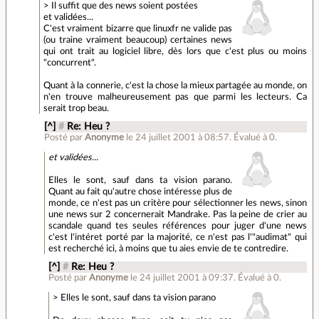
> Il suffit que des news soient postées
et validées...
C'est vraiment bizarre que linuxfr ne valide pas
(ou traine vraiment beaucoup) certaines news
qui ont trait au logiciel libre, dès lors que c'est plus ou moins
"concurrent".
Quant à la connerie, c'est la chose la mieux partagée au monde, on
n'en trouve malheureusement pas que parmi les lecteurs. Ca
serait trop beau.
[^]
#
Re: Heu ?
Posté par
Anonyme
le 24 juillet 2001 à 08:57
.
Évalué à
0
.
et validées...
Elles le sont, sauf dans ta vision parano.
Quant au fait qu'autre chose intéresse plus de
monde, ce n'est pas un critère pour sélectionner les news, sinon
une news sur 2 concernerait Mandrake. Pas la peine de crier au
scandale quand tes seules références pour juger d'une news
c'est l'intéret porté par la majorité, ce n'est pas l'"audimat" qui
est recherché ici, à moins que tu aies envie de te contredire.
[^]
#
Re: Heu ?
Posté par
Anonyme
le 24 juillet 2001 à 09:37
.
Évalué à
0
.
> Elles le sont, sauf dans ta vision parano