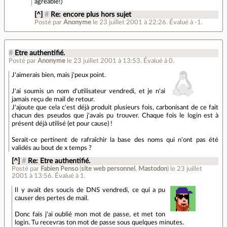
agréable!)
[^]
#
Re: encore plus hors sujet
Posté par
Anonyme
le 23 juillet 2001 à 22:26
.
Évalué à
-1
.
#
Etre authentifié.
Posté par
Anonyme
le 23 juillet 2001 à 13:53
.
Évalué à
0
.
J'aimerais bien, mais j'peux point.
J'ai soumis un nom d'utilisateur vendredi, et je n'ai
jamais reçu de mail de retour.
J'ajoute que cela c'est déjà produit plusieurs fois, carbonisant de ce fait
chacun des pseudos que j'avais pu trouver. Chaque fois le login est à
présent déjà utilisé (et pour cause) !
Serait-ce pertinent de rafraîchir la base des noms qui n'ont pas été
validés au bout de x temps ?
[^]
#
Re: Etre authentifié.
Posté par
Fabien Penso
(
site web personnel
,
Mastodon
)
le 23 juillet
2001 à 13:56
.
Évalué à
1
.
Il y avait des soucis de DNS vendredi, ce qui a pu
causer des pertes de mail.
Donc fais j'ai oublié mon mot de passe, et met ton
login. Tu recevras ton mot de passe sous quelques minutes.