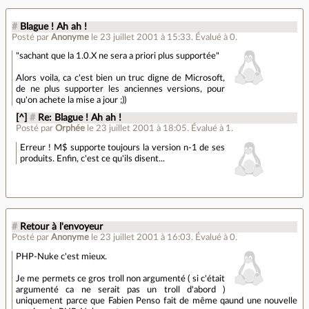
#
Blague ! Ah ah !
Posté par
Anonyme
le 23 juillet 2001 à 15:33
.
Évalué à
0
.
"sachant que la 1.0.X ne sera a priori plus supportée"
Alors voila, ca c'est bien un truc digne de Microsoft,
de ne plus supporter les anciennes versions, pour
qu'on achete la mise a jour ;))
[^]
#
Re: Blague ! Ah ah !
Posté par
Orphée
le 23 juillet 2001 à 18:05
.
Évalué à
1
.
Erreur ! M$ supporte toujours la version n-1 de ses
produits. Enfin, c'est ce qu'ils disent...
#
Retour à l'envoyeur
Posté par
Anonyme
le 23 juillet 2001 à 16:03
.
Évalué à
0
.
PHP-Nuke c'est mieux.
Je me permets ce gros troll non argumenté ( si c'était
argumenté ca ne serait pas un troll d'abord )
uniquement parce que Fabien Penso fait de même qaund une nouvelle