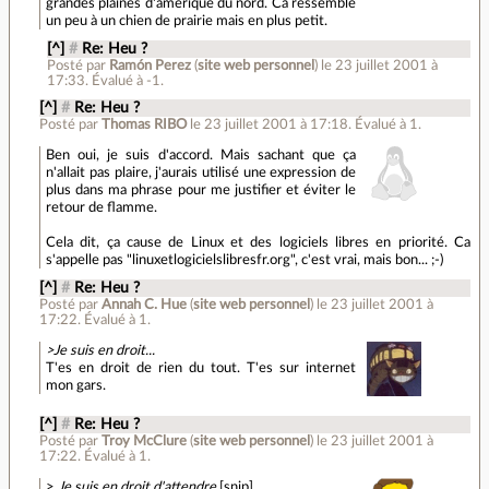
grandes plaines d'amérique du nord. Ca ressemble
un peu à un chien de prairie mais en plus petit.
[^]
#
Re: Heu ?
Posté par
Ramón Perez
(
site web personnel
)
le 23 juillet 2001 à
17:33
.
Évalué à
-1
.
[^]
#
Re: Heu ?
Posté par
Thomas RIBO
le 23 juillet 2001 à 17:18
.
Évalué à
1
.
Ben oui, je suis d'accord. Mais sachant que ça
n'allait pas plaire, j'aurais utilisé une expression de
plus dans ma phrase pour me justifier et éviter le
retour de flamme.
Cela dit, ça cause de Linux et des logiciels libres en priorité. Ca
s'appelle pas "linuxetlogicielslibresfr.org", c'est vrai, mais bon... ;-)
[^]
#
Re: Heu ?
Posté par
Annah C. Hue
(
site web personnel
)
le 23 juillet 2001 à
17:22
.
Évalué à
1
.
>Je suis en droit...
T'es en droit de rien du tout. T'es sur internet
mon gars.
[^]
#
Re: Heu ?
Posté par
Troy McClure
(
site web personnel
)
le 23 juillet 2001 à
17:22
.
Évalué à
1
.
>
Je suis en droit d'attendre
[snip]