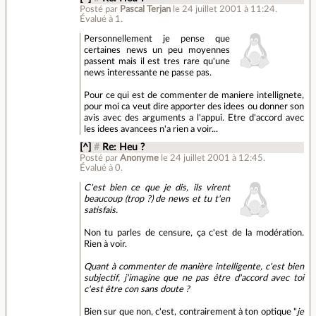
Posté par
Pascal Terjan
le 24 juillet 2001 à 11:24
.
Évalué à
1
.
Personnellement je pense que
certaines news un peu moyennes
passent mais il est tres rare qu'une
news interessante ne passe pas.
Pour ce qui est de commenter de maniere intellignete,
pour moi ca veut dire apporter des idees ou donner son
avis avec des arguments a l'appui. Etre d'accord avec
les idees avancees n'a rien a voir...
[^]
#
Re: Heu ?
Posté par
Anonyme
le 24 juillet 2001 à 12:45
.
Évalué à
0
.
C'est bien ce que je dis, ils virent
beaucoup (trop ?) de news et tu t'en
satisfais.
Non tu parles de censure, ça c'est de la modération.
Rien à voir.
Quant à commenter de manière intelligente, c'est bien
subjectif, j'imagine que ne pas être d'accord avec toi
c'est être con sans doute ?
Bien sur que non, c'est, contrairement à ton optique "
je