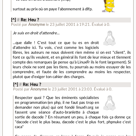
surtout au prix où on paye l'abonnement à dlfp.
[^]
#
Re: Heu ?
Posté par
Anonyme
le 23 juillet 2001 à 19:21
.
Évalué à
0
.
Je suis en droit d'attendre...
...que dalle ! C'est tout ce que tu es en droit
d'attendre ici. Tu vois, c'est comme les logiciels
libres, les auteurs ne nous doivent rien même si on est "client", ils
font ce qu'ils veulent, et en général ils font de leur mieux et tiennent
compte des remarques (je pense qu'à LinuxFr ils le font largement). Si
leurs choix ne sont pas les tiens, tu pourrais au moins essayer de les
comprendre, et faute de les comprendre au moins les respecter,
plutot que d'exiger ton cahier des charges.
[^]
#
Re: Heu ?
Posté par
Anonyme
le 23 juillet 2001 à 23:03
.
Évalué à
0
.
Respecter quoi ? Que les éminents spécialistes
en programmation (en php, il ne faut pas trop en
demander non plus) qui ont fondé linuxfr.org se
fassent une séance d'auto-branlette à chaque
sortie de dacode ? En résumant un peu, à chaque fois ça donne ça:
"dacode c'est le plus beau, dacode c'est le plus fort, phpnuke c'est
caca"