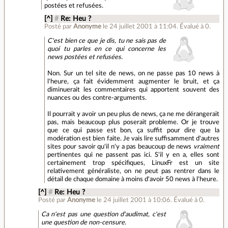
postées et refusées.
[^]
#
Re: Heu ?
Posté par
Anonyme
le 24 juillet 2001 à 11:04
.
Évalué à
0
.
C'est bien ce que je dis, tu ne sais pas de
quoi tu parles en ce qui concerne les
news postées et refusées.
Non. Sur un tel site de news, on ne passe pas 10 news à
l'heure, ça fait évidemment augmenter le bruit, et ça
diminuerait les commentaires qui apportent souvent des
nuances ou des contre-arguments.
Il pourrait y avoir un peu plus de news, ça ne me dérangerait
pas, mais beaucoup plus poserait probleme. Or je trouve
que ce qui passe est bon, ça suffit pour dire que la
modération est bien faite. Je vais lire suffisamment d'autres
sites pour savoir qu'il n'y a pas beaucoup de news
vraiment
pertinentes qui ne passent pas ici. S'il y en a, elles sont
certainement trop spécifiques, LinuxFr est un site
relativement généraliste, on ne peut pas rentrer dans le
détail de chaque domaine à moins d'avoir 50 news à l'heure.
[^]
#
Re: Heu ?
Posté par
Anonyme
le 24 juillet 2001 à 10:06
.
Évalué à
0
.
Ca n'est pas une question d'audimat, c'est
une question de non-censure.