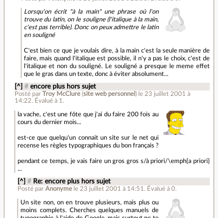
Lorsqu'on écrit "à la main" une phrase où l'on
trouve du latin, on le souligne (l'italique à la main,
c'est pas terrible). Donc on peux admettre le latin
en souligné
C'est bien ce que je voulais dire, à la main c'est la seule manière de
faire, mais quand l'italique est possible, il n'y a pas le choix, c'est de
l'italique et non du souligné. Le souligné a presque le meme effet
que le gras dans un texte, donc à éviter absolument...
[^]
#
encore plus hors sujet
Posté par
Troy McClure
(
site web personnel
)
le 23 juillet 2001 à
14:22
.
Évalué à
1
.
la vache, c'est une fôte que j'ai du faire 200 fois au
cours du dernier mois...
est-ce que quelqu'un connait un site sur le net qui
recense les règles typographiques du bon français ?
pendant ce temps, je vais faire un gros gros s/à priori/\emph{a priori}
...
[^]
#
Re: encore plus hors sujet
Posté par
Anonyme
le 23 juillet 2001 à 14:51
.
Évalué à
0
.
Un site non, on en trouve plusieurs, mais plus ou
moins complets. Cherches quelques manuels de