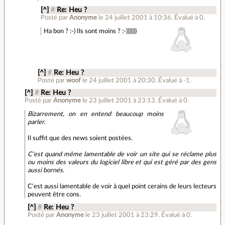
[^]
#
Re: Heu ?
Posté par
Anonyme
le 24 juillet 2001 à 10:36
.
Évalué à
0
.
Ha bon ? :-) Ils sont moins ? :-)))))))
[^]
#
Re: Heu ?
Posté par
woof
le 24 juillet 2001 à 20:30
.
Évalué à
-1
.
[^]
#
Re: Heu ?
Posté par
Anonyme
le 23 juillet 2001 à 23:13
.
Évalué à
0
.
Bizarrement, on en entend beaucoup moins
parler.
Il suffit que des news soient postées.
C'est quand même lamentable de voir un site qui se réclame plus
ou moins des valeurs du logiciel libre et qui est géré par des gens
aussi bornés.
C'est aussi lamentable de voir à quel point cerains de leurs lecteurs
peuvent être cons.
[^]
#
Re: Heu ?
Posté par
Anonyme
le 23 juillet 2001 à 23:29
.
Évalué à
0
.