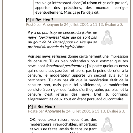
trouve ça intéressant donc j'ai raison et ça doit passer",
apporter des précisions, des nuances, corriger
éventuellement. Mais ça je l'ai déja dit.
[^]
#
Re: Heu ?
Posté par
Anonyme
le 24 juillet 2001 à 11:13
.
Évalué à
0
.
il y a un peu trop de censure ici (refus de
news *pertinentes* mais qui ne sont pas
du gout de M. Penso) pour un site qui se
prétend du monde du logiciel libre.
Voir ses news refusées donne certainement une impression
de censure. Tu es bien prétentieux pour estimer que tes
news sont
forcément pertinentes
; j'ai posté quelques news
qui ne sont pas passées, et alors, pas la peine de crier à la
censure, le modérateur apporte un second avis sur la
pertinence. Tu n'as pas dit que la modération était de la
censure non, mais pour toi visiblement, la modération
consiste à corriger des fautes d'orthographe, pas plus, et la
censure c'est refuser des news. Bref, tu confonds
allègrement les deux, tout en étant persuadé du contraire.
[^]
#
Re: Heu ?
Posté par
Anonyme
le 24 juillet 2001 à 13:10
.
Évalué à
0
.
OK, vous avez raison, vous êtes des
modérateurs irréprochables, impartiaux
et vous ne faites jamais de censure (tant