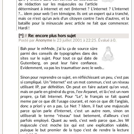
de rédaction sur les majuscules ou l'article
déterminant à internet et net (Internet ? L'internet ? L'Internet
?... idem pour web !) en témoigne. Ils ont un expert qui a tranché,
mais ce n'est qu'un avis d'un citoyen contre l'avis d'autres, et la
bataille pour la minuscule avec article ne fait que commencer.
Hardi !
[^]
#
Re: encore plus hors sujet
Posté par
Anonyme
le 23 juillet 2001 à 22:25
.
Évalué à
0
.
Bah pour le mMnde, j'ai lu ça de source sûre
parmi des conseils de typographes dans des
sites sur le sujet. Pour tout ce qui date de
Gutemberg, on peut leur faire confiance.
Evidemment, va pas les traumatiser avec le web...
Sinon pour reprendre ce sujet, en réfléchissant un peu, c'est pas
si compliqué. Un "internet" est un mot commun, c'est un réseau
utilisant IP, par définition. On peut en faire autant qu'on veut,
mais on parle en général du gros, l'ex-Arpanet, et là c'est un nom
propre, ça fait Internet. Pour "Le", le français se fait quand
meme par ce que dit l'usage courant, et non ce que dit l'anglais,
donc a priori y en a pas. Le Net ? Idem, il faut une majuscule
parce qu'on parle d'Internet, c'est un autre nom, sinon on
utiliserait le terme "réseau" tout betement, d'ailleurs c'est
parfois employé. Quant au web, c'est web parce que...les W
majuscule c'est moche (ce qui est une explication valable,
puisque le but premier de la typo c'est de rendre la lecture