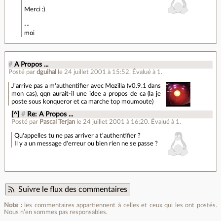
Merci :)
--
moi
#
A Propos ...
Posté par
dguihal
le 24 juillet 2001 à 15:52
.
Évalué à
1
.
J'arrive pas a m'authentifier avec Mozilla (v0.9.1 dans
mon cas), qqn aurait-il une idee a propos de ca (la je
poste sous konqueror et ca marche top moumoute)
[^]
#
Re: A Propos ...
Posté par
Pascal Terjan
le 24 juillet 2001 à 16:20
.
Évalué à
1
.
Qu'appelles tu ne pas arriver a t'authentifier ?
Il y a un message d'erreur ou bien rien ne se passe ?
Suivre le flux des commentaires
Note :
les commentaires appartiennent à celles et ceux qui les ont postés.
Nous n’en sommes pas responsables.