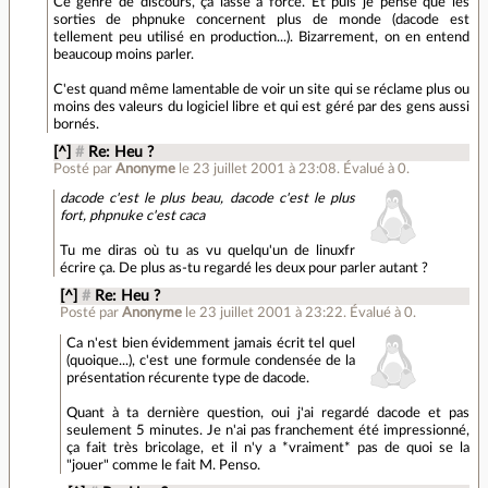
Ce genre de discours, ça lasse à force. Et puis je pense que les
sorties de phpnuke concernent plus de monde (dacode est
tellement peu utilisé en production...). Bizarrement, on en entend
beaucoup moins parler.
C'est quand même lamentable de voir un site qui se réclame plus ou
moins des valeurs du logiciel libre et qui est géré par des gens aussi
bornés.
[^]
#
Re: Heu ?
Posté par
Anonyme
le 23 juillet 2001 à 23:08
.
Évalué à
0
.
dacode c'est le plus beau, dacode c'est le plus
fort, phpnuke c'est caca
Tu me diras où tu as vu quelqu'un de linuxfr
écrire ça. De plus as-tu regardé les deux pour parler autant ?
[^]
#
Re: Heu ?
Posté par
Anonyme
le 23 juillet 2001 à 23:22
.
Évalué à
0
.
Ca n'est bien évidemment jamais écrit tel quel
(quoique...), c'est une formule condensée de la
présentation récurente type de dacode.
Quant à ta dernière question, oui j'ai regardé dacode et pas
seulement 5 minutes. Je n'ai pas franchement été impressionné,
ça fait très bricolage, et il n'y a *vraiment* pas de quoi se la
"jouer" comme le fait M. Penso.