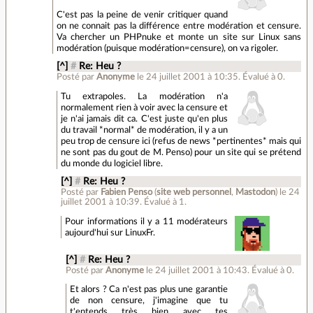
C'est pas la peine de venir critiquer quand
on ne connait pas la différence entre modération et censure.
Va chercher un PHPnuke et monte un site sur Linux sans
modération (puisque modération=censure), on va rigoler.
[^]
#
Re: Heu ?
Posté par
Anonyme
le 24 juillet 2001 à 10:35
.
Évalué à
0
.
Tu extrapoles. La modération n'a
normalement rien à voir avec la censure et
je n'ai jamais dit ca. C'est juste qu'en plus
du travail *normal* de modération, il y a un
peu trop de censure ici (refus de news *pertinentes* mais qui
ne sont pas du gout de M. Penso) pour un site qui se prétend
du monde du logiciel libre.
[^]
#
Re: Heu ?
Posté par
Fabien Penso
(
site web personnel
,
Mastodon
)
le 24
juillet 2001 à 10:39
.
Évalué à
1
.
Pour informations il y a 11 modérateurs
aujourd'hui sur LinuxFr.
[^]
#
Re: Heu ?
Posté par
Anonyme
le 24 juillet 2001 à 10:43
.
Évalué à
0
.
Et alors ? Ca n'est pas plus une garantie
de non censure, j'imagine que tu
t'entends très bien avec tes