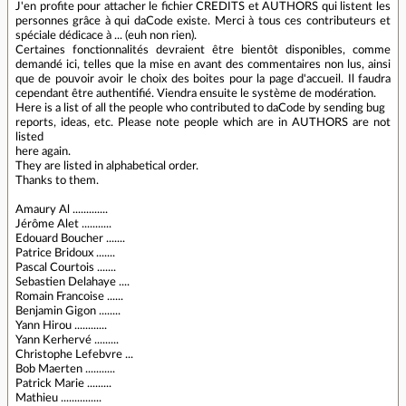
J'en profite pour attacher le fichier CREDITS et AUTHORS qui listent les
personnes grâce à qui daCode existe. Merci à tous ces contributeurs et
spéciale dédicace à ... (euh non rien).
Certaines fonctionnalités devraient être bientôt disponibles, comme
demandé ici, telles que la mise en avant des commentaires non lus, ainsi
que de pouvoir avoir le choix des boites pour la page d'accueil. Il faudra
cependant être authentifié. Viendra ensuite le système de modération.
Here is a list of all the people who contributed to daCode by sending bug
reports, ideas, etc. Please note people which are in AUTHORS are not
listed
here again.
They are listed in alphabetical order.
Thanks to them.
Amaury Al .............
Jérôme Alet ...........
Edouard Boucher .......
Patrice Bridoux .......
Pascal Courtois .......
Sebastien Delahaye ....
Romain Francoise ......
Benjamin Gigon ........
Yann Hirou ............
Yann Kerhervé .........
Christophe Lefebvre ...
Bob Maerten ...........
Patrick Marie .........
Mathieu ...............