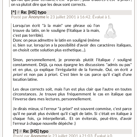
on va plutot dire que les deux sont corrects.
[^]
#
Re: [HS] typo
Posté par
Anonyme
le 23 juillet 2001 à 16:42
.
Évalué à
1
.
Lorsqu'on écrit "à la main" une phrase où l'on
trouve du latin, on le souligne (l'italique à la main,
c'est pas terrible).
Donc on peux admettre le latin en souligné (même
si, bien sur, lorsqu'on a la possibilité d'avoir des caractères italiques,
on choisit cette solution plus esthetique...).
Sinon, personnellement, je pronerais plutôt l'italique / souligné
constamment. Déjà, ça nous épargne les discussions "admis ou pas"
et en plus, ça explique l'irrégularité de la formule. Oui, on écrit
a
priori
et non pas à priori. C'est bien le cas parce qu'il s'agit d'une
locution latine.
Les deux corrects soit, mais l'un est plus clair que l'autre en toutes
circonstances. Je trouve plus fréquemment le cas en italique que
l'inverse dans mes lectures, personnellement.
Je dirais mieux, si l'erreur "à priori" est souvent commise, c'est parce
qu'il ne parait plus évident qu'il s'agit de latin. Si c'était en italique à
chaque fois, ça interpellerait.. Et on éviterais, peut-être, d'avoir
l'erreur à chaque nouvelle dépèche :)
[^]
#
Re: [HS] typo
Posté par
Anonyme
le 23 juillet 2001 à 21:03
.
Évalué à
0
.