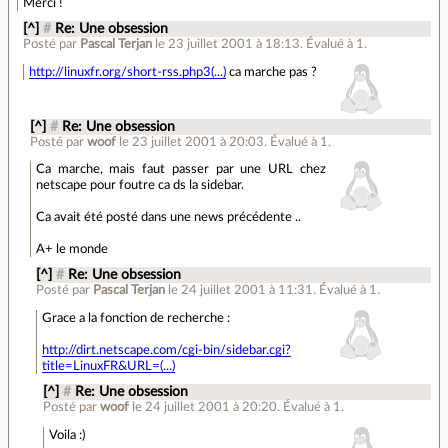
Merci !
[^]
#
Re: Une obsession
Posté par
Pascal Terjan
le 23 juillet 2001 à 18:13
.
Évalué à
1
.
http://linuxfr.org/short-rss.php3(...)
ca marche pas ?
[^]
#
Re: Une obsession
Posté par
woof
le 23 juillet 2001 à 20:03
.
Évalué à
1
.
Ca marche, mais faut passer par une URL chez
netscape pour foutre ca ds la sidebar.
Ca avait été posté dans une news précédente ..
A+ le monde
[^]
#
Re: Une obsession
Posté par
Pascal Terjan
le 24 juillet 2001 à 11:31
.
Évalué à
1
.
Grace a la fonction de recherche :
http://dirt.netscape.com/cgi-bin/sidebar.cgi?
title=LinuxFR&URL=(...)
[^]
#
Re: Une obsession
Posté par
woof
le 24 juillet 2001 à 20:20
.
Évalué à
1
.
Voila :)