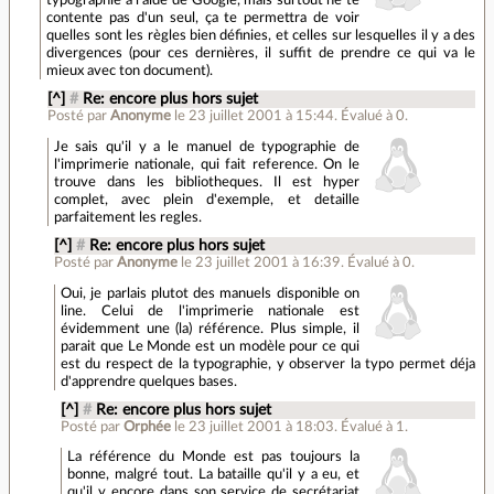
typographie à l'aide de Google, mais surtout ne te
contente pas d'un seul, ça te permettra de voir
quelles sont les règles bien définies, et celles sur lesquelles il y a des
divergences (pour ces dernières, il suffit de prendre ce qui va le
mieux avec ton document).
[^]
#
Re: encore plus hors sujet
Posté par
Anonyme
le 23 juillet 2001 à 15:44
.
Évalué à
0
.
Je sais qu'il y a le manuel de typographie de
l'imprimerie nationale, qui fait reference. On le
trouve dans les bibliotheques. Il est hyper
complet, avec plein d'exemple, et detaille
parfaitement les regles.
[^]
#
Re: encore plus hors sujet
Posté par
Anonyme
le 23 juillet 2001 à 16:39
.
Évalué à
0
.
Oui, je parlais plutot des manuels disponible on
line. Celui de l'imprimerie nationale est
évidemment une (la) référence. Plus simple, il
parait que Le Monde est un modèle pour ce qui
est du respect de la typographie, y observer la typo permet déja
d'apprendre quelques bases.
[^]
#
Re: encore plus hors sujet
Posté par
Orphée
le 23 juillet 2001 à 18:03
.
Évalué à
1
.
La référence du Monde est pas toujours la
bonne, malgré tout. La bataille qu'il y a eu, et
qu'il y encore dans son service de secrétariat