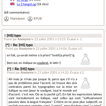
Le ChangeLog
(18 clics)
(
68 commentaires
).
Markdown
EPUB
#
[HS] typo
Posté par
Anonyme
le 23 juillet 2001 à 13:23
.
Évalué à
-1
.
[^]
#
Re: [HS] typo
Posté par
Anonyme
le 23 juillet 2001 à 14:04
.
Évalué à
0
.
en fait, ça serait même s/a priori/"textit{a priori}"/g
(ben oui, en
italique
ou
souligné
, le latin !)
[^]
#
Re: [HS] typo
Posté par
Anonyme
le 23 juillet 2001 à 14:20
.
Évalué à
2
.
Ah mais je n'irais pas jusque là, parce que s'il n'y a
pas de problèmes pour l'accent, on trouve des avis
contraires parmi les typographes sur la mise en
italique ou non (pour le souligné, tout le monde est
d'accord : c'est non. Où as tu peché ça?). En fait les expressions latines
sont normalement en italique, sauf celles qui sont "suffisamment
passées dans la langue française". Critère on ne peut plus subjectif, ce
qui fait que pour certains, c'est "a priori", pour d'autres c'est "
a priori
",