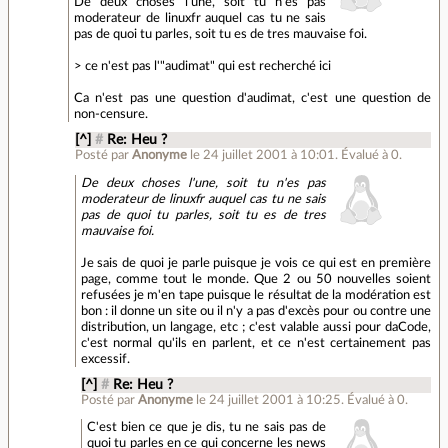
De deux choses l'une, soit tu n'es pas
moderateur de linuxfr auquel cas tu ne sais
pas de quoi tu parles, soit tu es de tres mauvaise foi.
> ce n'est pas l'"audimat" qui est recherché ici
Ca n'est pas une question d'audimat, c'est une question de
non-censure.
[^]
#
Re: Heu ?
Posté par
Anonyme
le 24 juillet 2001 à 10:01
.
Évalué à
0
.
De deux choses l'une, soit tu n'es pas
moderateur de linuxfr auquel cas tu ne sais
pas de quoi tu parles, soit tu es de tres
mauvaise foi.
Je sais de quoi je parle puisque je vois ce qui est en première
page, comme tout le monde. Que 2 ou 50 nouvelles soient
refusées je m'en tape puisque le résultat de la modération est
bon : il donne un site ou il n'y a pas d'excès pour ou contre une
distribution, un langage, etc ; c'est valable aussi pour daCode,
c'est normal qu'ils en parlent, et ce n'est certainement pas
excessif.
[^]
#
Re: Heu ?
Posté par
Anonyme
le 24 juillet 2001 à 10:25
.
Évalué à
0
.
C'est bien ce que je dis, tu ne sais pas de
quoi tu parles en ce qui concerne les news