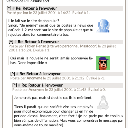
version de PHP-Nuke sort.
[^]
#
Re: Retour à l'envoyeur
Posté par
imr
le 23 juillet 2001 à 16:22
.
Évalué à
1
.
Il le fait sur le site de php nuke?
Sinon, "de même" serait que tu postes la news que
daCode 1.2 est sorti sur le site de phpnuke et que tu
rajoutes alors ton commentaire la bas.
[^]
#
Re: Retour à l'envoyeur
Posté par
Fabien Penso
(
site web personnel
,
Mastodon
)
le 23 juillet
2001 à 16:24
.
Évalué à
1
.
Oui mais la nouvelle ne serait jamais approuvée là-
bas. Donc impossible :)
[^]
#
Re: Retour à l'envoyeur
Posté par
Anonyme
le 23 juillet 2001 à 21:32
.
Évalué à
-1
.
[^]
#
Re: Retour à l'envoyeur
Posté par
Anonyme
le 23 juillet 2001 à 21:48
.
Évalué à
0
.
Je ne crois pas, mais si c'est le cas ils le méritent.
Tiens il parait qu'une société vire ses employés
pour motif économique pour changer ça en fin de
periode d'essai finalement, c'est fort ! (je ne parle pas de toolinux
bien sûr, pas de diffamation. Mais vous comprendrez le message par
vous-même de toute manière).