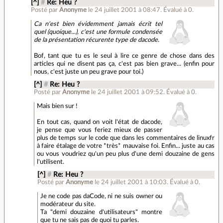
[^]
#
Re: Heu ?
Posté par
Anonyme
le 24 juillet 2001 à 08:47
.
Évalué à
0
.
Ca n'est bien évidemment jamais écrit tel
quel (quoique...), c'est une formule condensée
de la présentation récurente type de dacode.
Bof, tant que tu es le seul à lire ce genre de chose dans des
articles qui ne disent pas ça, c'est pas bien grave... (enfin pour
nous, c'est juste un peu grave pour toi.)
[^]
#
Re: Heu ?
Posté par
Anonyme
le 24 juillet 2001 à 09:52
.
Évalué à
0
.
Mais bien sur !
En tout cas, quand on voit l'état de dacode,
je pense que vous feriez mieux de passer
plus de temps sur le code que dans les commentaires de linuxfr
à faire étalage de votre *très* mauvaise foi. Enfin... juste au cas
ou vous voudriez qu'un peu plus d'une demi douzaine de gens
l'utilisent.
[^]
#
Re: Heu ?
Posté par
Anonyme
le 24 juillet 2001 à 10:03
.
Évalué à
0
.
Je ne code pas daCode, ni ne suis owner ou
modérateur du site.
Ta "demi douzaine d'utilisateurs" montre
que tu ne sais pas de quoi tu parles.