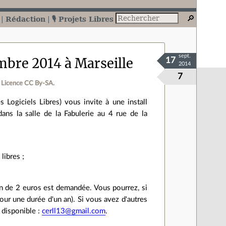
Rédaction
🎙️ Projets Libres
sept.
mbre 2014 à Marseille
17
2014
7
Licence CC By‑SA.
 Logiciels Libres) vous invite à une install
s la salle de la Fabulerie au 4 rue de la
libres ;
ion de 2 euros est demandée. Vous pourrez, si
pour une durée d'un an). Si vous avez d'autres
 disponible :
cerll13@gmail.com
.