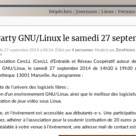
Dépêches
Journaux
Liens
Forums
 Party GNU/Linux le samedi 27 septe
le 17 septembre 2014 à 08:34
.
Édité par
4 personnes
.
Modéré par
ZeroHeure
.
ne
sociation CercLL (CercLL d'Entraide et Réseau Coopératif autour des
y GNU/Linux, le samedi 27 septembre 2014 de 14h30 à 19h30 dan
iothèque 13001 Marseille. Au programme :
e de l'univers des logiciels libres ;
ion d'un environnement GNU/Linux, ainsi que le meilleur des logiciels 
ation de jeux vidéo sous Linux.
bre, et l'évènement est accessible aux débutants-e-s. Une participat
ez, adhérer à l'association pour la soutenir (cotisation de 20 euros 
éalable à votre venue à l'évènement, une adresse mail de contact est