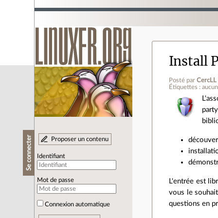
Install
Posté par
CercLL
Étiquettes : aucu
L'as
part
bibl
Se connecter
Proposer un contenu
découvert
installat
Identifiant
démonstr
Mot de passe
L'entrée est li
vous le souhait
questions en pr
Connexion automatique