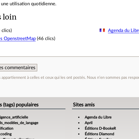
 une utilisation quotidienne.
s loin
clics)
Agenda du Libr
cès OpenstreetMap
(46 clics)
 des commentaires
appartiennent à celles et ceux qui les ont postés. Nous n’en sommes pas respo
e
s (tags) populaires
Sites amis
ligence_artificielle
Agenda du Libre
ds_modèles_de_langage
April
fication
Éditions D-BookeR
_coding
Éditions Diamond