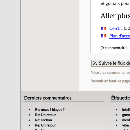
et gratuits pour
Aller plu
CercLL
(50 
Plan d'ac
(
0 commentaire
).
Suivre le flux
Note :
les commentaires 
Revenir en haut de pag
Derniers commentaires
Étiquette
Re: news ? blague ?
intel
Re: Un retour
gran
Re: section
merdi
Re: Un retour
vibe