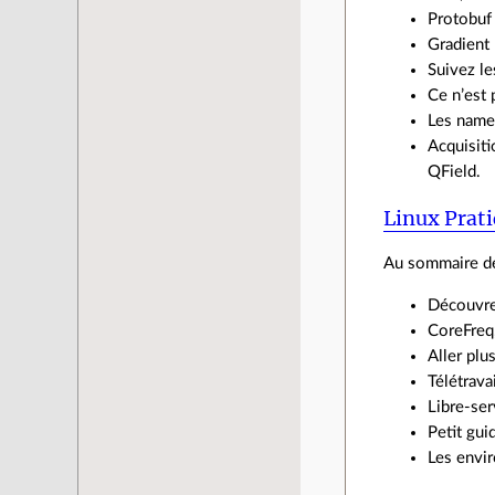
Protobuf 
Gradient 
Suivez l
Ce n’est
Les name
Acquisiti
QField.
Linux Prat
Au sommaire de
Découvre
CoreFreq
Aller plu
Télétrava
Libre-se
Petit gui
Les envi