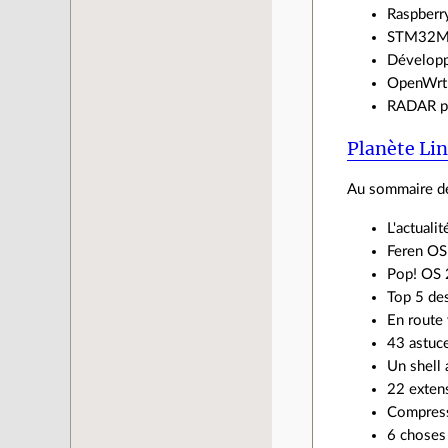
Raspberr
STM32MP1
Développ
OpenWrt :
RADAR pas
Planète Li
Au sommaire de
L'actual
Feren OS
Pop! OS 
Top 5 des
En route 
43 astuce
Un shell 
22 extens
Compresse
6 choses 