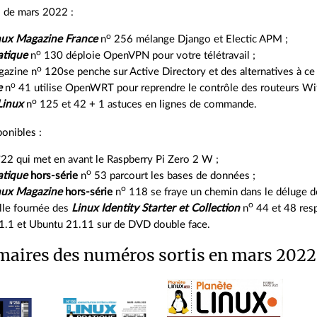
 de mars 2022 :
o
ux Magazine France
n
256 mélange Django et Electic APM ;
o
atique
n
130 déploie OpenVPN pour votre télétravail ;
o
azine n
120se penche sur Active Directory et des alternatives à ce 
o
e
n
41 utilise OpenWRT pour reprendre le contrôle des routeurs Wifi
o
Linux
n
125 et 42 + 1 astuces en lignes de commande.
ponibles :
o
22 qui met en avant le Raspberry Pi Zero 2 W ;
o
atique
hors‑série
n
53 parcourt les bases de données ;
o
ux Magazine
hors‑série
n
118 se fraye un chemin dans le déluge d
o
lle fournée des
Linux Identity Starter et Collection
n
44 et 48 resp
1.1 et Ubuntu 21.11 sur de DVD double face.
aires des numéros sortis en mars 2022