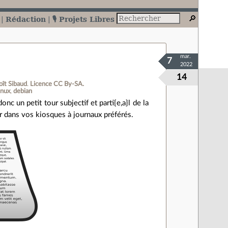
Rédaction
🎙️ Projets Libres
mar.
7
2022
14
ît Sibaud
.
Licence CC By‑SA.
inux
debian
nc un petit tour subjectif et parti{e,a}l de la
 dans vos kiosques à journaux préférés.