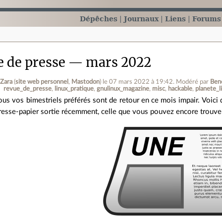
Dépêches
Journaux
Liens
Forums
e de presse — mars 2022
 Zara
(
site web personnel
,
Mastodon
)
le 07 mars 2022 à 19:42
.
Modéré par
Beno
revue_de_presse
linux_pratique
gnulinux_magazine
misc
hackable
planete_l
ous vos bimestriels préférés sont de retour en ce mois impair. Voici do
resse-papier sortie récemment, celle que vous pouvez encore trouver