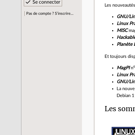
Les nouveautés
Pas de compte ? S’inscrire…
GNU/Lin
Linux Pr
MISC
mag
Hackabl
Planète 
Et toujours dis
MagPI
n
Linux Pr
GNU/Lin
La nouve
Debian 1
Les somm