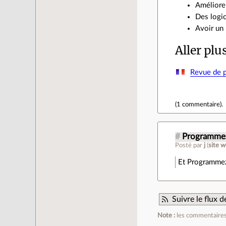
Améliorer
Des logic
Avoir un 
Aller plu
Revue de p
(
1 commentaire
).
#
Programme
Posté par
j
(
site 
Et Programmez
Suivre le flux
Note :
les commentaires 