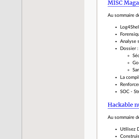
MISC Maga
Au sommaire de
Log4Shell
Forensiq
Analyse 
Dossier :
Séc
Go
Sa
La compil
Renforcem
SOC - Str
Hackable n
Au sommaire de
Utilisez
Construi