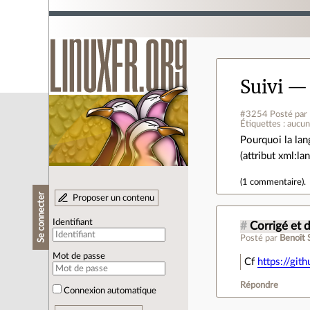
Suivi —
#3254
Posté par
Étiquettes : aucu
Pourquoi la lan
(attribut xml:la
(
1 commentaire
).
Se connecter
Proposer un contenu
Identifiant
#
Corrigé et 
Posté par
Benoît 
Mot de passe
Cf
https://gi
Répondre
Connexion automatique