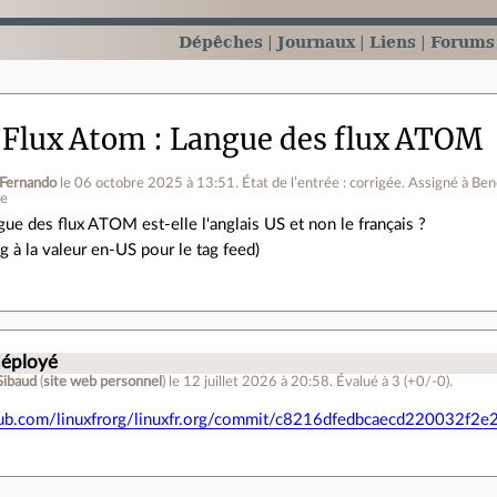
Dépêches
Journaux
Liens
Forums
 Flux Atom
Langue des flux ATOM
Fernando
le 06 octobre 2025 à 13:51
.
État de l’entrée : corrigée. Assigné à Ben
ne
gue des flux ATOM est-elle l'anglais US et non le français ?
ng à la valeur en-US pour le tag feed)
déployé
Sibaud
(
site web personnel
)
le 12 juillet 2026 à 20:58
.
Évalué à
3
(+0/-0)
.
thub.com/linuxfrorg/linuxfr.org/commit/c8216dfedbcaecd220032f