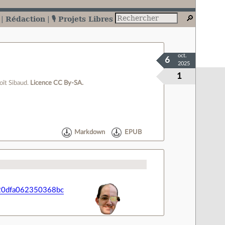
Rédaction
🎙️ Projets Libres
oct.
6
2025
1
oît Sibaud.
Licence CC By‑SA.
Markdown
EPUB
2e20dfa062350368bc