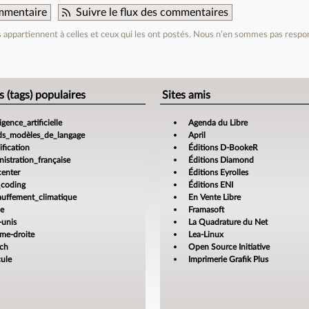
mmentaire
Suivre le flux des commentaires
appartiennent à celles et ceux qui les ont postés. Nous n’en sommes pas respo
e
s (tags) populaires
Sites amis
ligence_artificielle
Agenda du Libre
ds_modèles_de_langage
April
fication
Éditions D-BookeR
istration_française
Éditions Diamond
center
Éditions Eyrolles
_coding
Éditions ENI
auffement_climatique
En Vente Libre
ce
Framasoft
-unis
La Quadrature du Net
ême-droite
Lea-Linux
ech
Open Source Initiative
cule
Imprimerie Grafik Plus