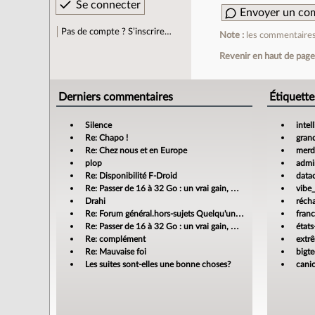
Envoyer un co
Pas de compte ? S’inscrire…
Note :
les commentaires 
Revenir en haut de pag
Derniers commentaires
Étiquette
Silence
intel
Re: Chapo !
gran
Re: Chez nous et en Europe
merdi
plop
admin
Re: Disponibilité F-Droid
data
Re: Passer de 16 à 32 Go : un vrai gain, mais jusqu’où ?
vibe
Drahi
réch
Re: Forum général.hors-sujets Quelqu'un a déjà confié sa compta à un cabinet d'expertise comptable en ligne ?
fran
Re: Passer de 16 à 32 Go : un vrai gain, mais jusqu’où ?
états
Re: complément
extr
Re: Mauvaise foi
bigt
Les suites sont-elles une bonne choses?
cani