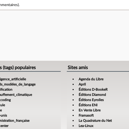
mmentaires
).
e
s (tags) populaires
Sites amis
ligence_artificielle
Agenda du Libre
ds_modèles_de_langage
April
fication
Éditions D-BookeR
auffement_climatique
Éditions Diamond
_coding
Éditions Eyrolles
cule
Éditions ENI
ce
En Vente Libre
-unis
Framasoft
istration_française
La Quadrature du Net
center
Lea-Linux