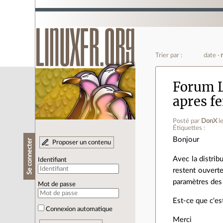
Trier par :
date
Forum L
apres f
Posté par
DonX
l
Étiquettes :
Bonjour
Se connecter
Proposer un contenu
Avec la distri
Identifiant
restent ouverte
paramètres des 
Mot de passe
Est-ce que c'es
Connexion automatique
Merci