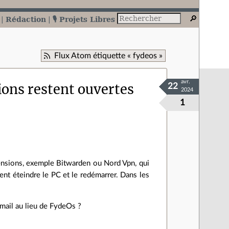
Rédaction
🎙️ Projets Libres
Flux Atom étiquette « fydeos »
avr.
ions restent ouvertes
22
2024
1
tensions, exemple Bitwarden ou Nord Vpn, qui
nt éteindre le PC et le redémarrer. Dans les
Gmail au lieu de FydeOs ?