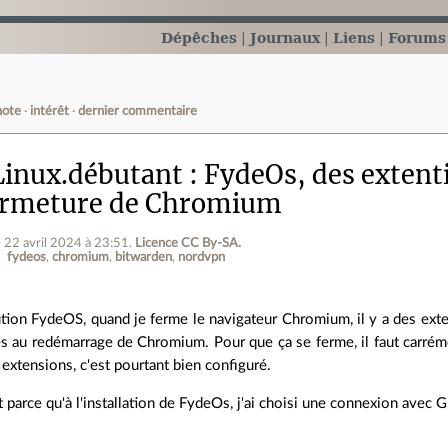
Dépêches
Journaux
Liens
Forums
note
intérêt
dernier commentaire
inux.débutant
FydeOs, des extent
ermeture de Chromium
e 22 avril 2024 à 23:51
.
Licence CC By‑SA.
fydeos
chromium
bitwarden
nordvpn
bution FydeOS, quand je ferme le navigateur Chromium, il y a des ex
s au redémarrage de Chromium. Pour que ça se ferme, il faut carréme
extensions, c'est pourtant bien configuré.
t parce qu'à l'installation de FydeOs, j'ai choisi une connexion avec 