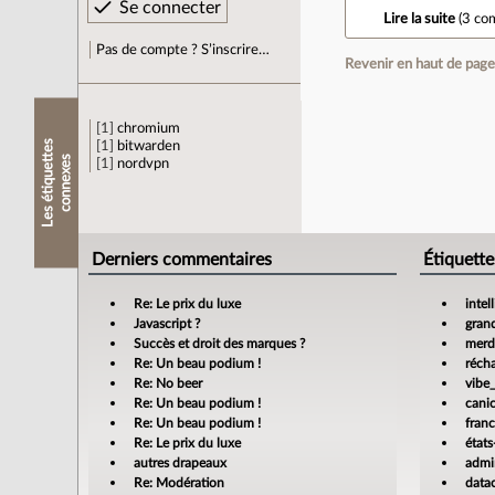
Lire la suite
(
3 co
Pas de compte ? S’inscrire…
Revenir en haut de pag
1
chromium
L
e
s
é
t
i
q
u
e
t
e
s
c
o
n
n
e
x
e
1
bitwarden
t
s
1
nordvpn
Derniers commentaires
Étiquette
Re: Le prix du luxe
intel
Javascript ?
gran
Succès et droit des marques ?
merdi
Re: Un beau podium !
réch
Re: No beer
vibe
Re: Un beau podium !
cani
Re: Un beau podium !
fran
Re: Le prix du luxe
états
autres drapeaux
admin
Re: Modération
data