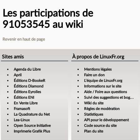
Les participations de
91053545 au wiki
Revenir en haut de page
Sites amis
À propos de LinuxFr.org
Agenda du Libre
Mentions légales
April
Faire un don
Éditions D-BookeR
L’équipe de LinuxFr.org
Éditions Diamond
Informations sur le site
Éditions Eyrolles
Aide / Foire aux questions
Éditions ENI
Suivi des suggestions et bogues
En Vente Libre
Wiki du site
Framasoft
Règles de modération
La Quadrature du Net
Statistiques
Lea-Linux
API pour le développement
Open Source Initiative
Code source du site
Imprimerie Grafik Plus
Plan du site