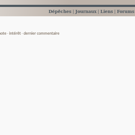
Dépêches
Journaux
Liens
Forums
note
intérêt
dernier commentaire
e