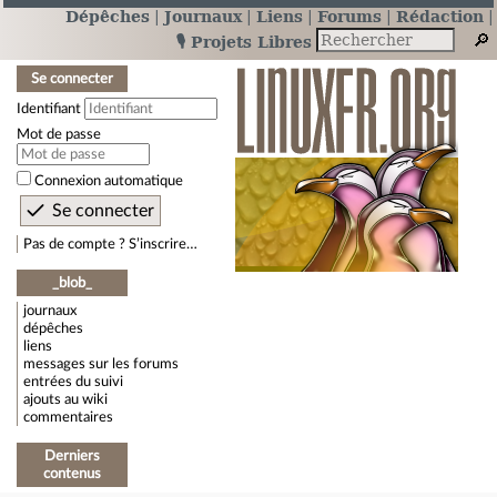
Dépêches
Journaux
Liens
Forums
Rédaction
🎙️ Projets Libres
Se connecter
Identifiant
Mot de passe
Connexion automatique
Pas de compte ? S’inscrire…
_blob_
journaux
dépêches
liens
messages sur les forums
entrées du suivi
ajouts au wiki
commentaires
Derniers
contenus