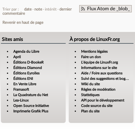
Flux Atom de _blob_
Trier par :
date
note
intérêt
dernier
commentaire
Revenir en haut de page
Sites amis
À propos de LinuxFr.org
Agenda du Libre
Mentions légales
April
Faire un don
Éditions D-BookeR
L’équipe de LinuxFr.org
Éditions Diamond
Informations sur le site
Éditions Eyrolles
Aide / Foire aux questions
Éditions ENI
Suivi des suggestions et bogues
En Vente Libre
Wiki du site
Framasoft
Règles de modération
La Quadrature du Net
Statistiques
Lea-Linux
API pour le développement
Open Source Initiative
Code source du site
Imprimerie Grafik Plus
Plan du site