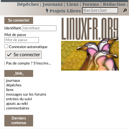
Dépêches
Journaux
Liens
Forums
Rédaction
🎙️ Projets Libres
Se connecter
Identifiant
Mot de passe
Connexion automatique
Pas de compte ? S’inscrire…
_blob_
journaux
dépêches
liens
messages sur les forums
entrées du suivi
ajouts au wiki
commentaires
Derniers
contenus