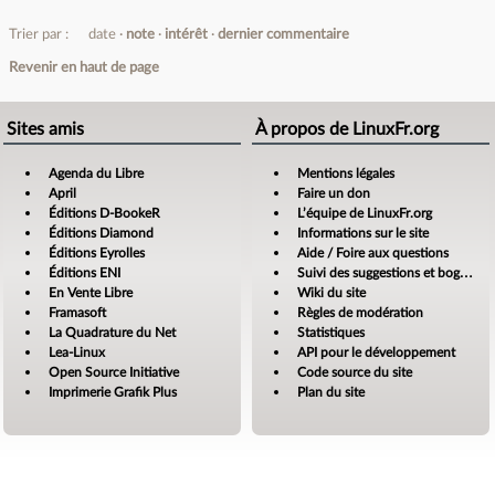
Trier par :
date
note
intérêt
dernier commentaire
Revenir en haut de page
Sites amis
À propos de LinuxFr.org
Agenda du Libre
Mentions légales
April
Faire un don
Éditions D-BookeR
L’équipe de LinuxFr.org
Éditions Diamond
Informations sur le site
Éditions Eyrolles
Aide / Foire aux questions
Éditions ENI
Suivi des suggestions et bogues
En Vente Libre
Wiki du site
Framasoft
Règles de modération
La Quadrature du Net
Statistiques
Lea-Linux
API pour le développement
Open Source Initiative
Code source du site
Imprimerie Grafik Plus
Plan du site