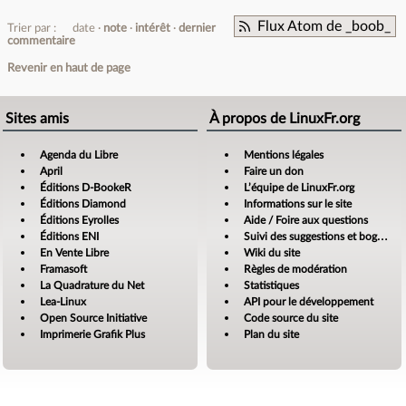
Flux Atom de _boob_
Trier par :
date
note
intérêt
dernier
commentaire
Revenir en haut de page
Sites amis
À propos de LinuxFr.org
Agenda du Libre
Mentions légales
April
Faire un don
Éditions D-BookeR
L’équipe de LinuxFr.org
Éditions Diamond
Informations sur le site
Éditions Eyrolles
Aide / Foire aux questions
Éditions ENI
Suivi des suggestions et bogues
En Vente Libre
Wiki du site
Framasoft
Règles de modération
La Quadrature du Net
Statistiques
Lea-Linux
API pour le développement
Open Source Initiative
Code source du site
Imprimerie Grafik Plus
Plan du site