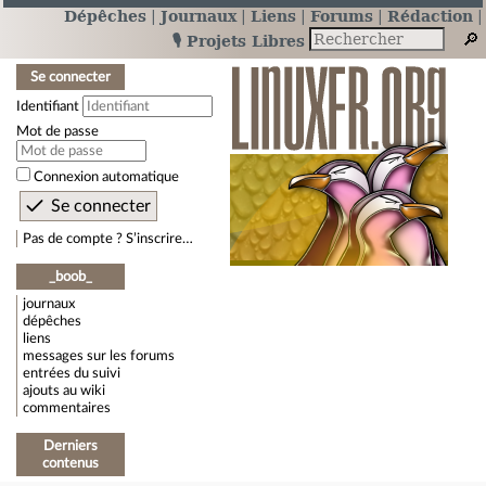
Dépêches
Journaux
Liens
Forums
Rédaction
🎙️ Projets Libres
Se connecter
Identifiant
Mot de passe
Connexion automatique
Pas de compte ? S’inscrire…
_boob_
journaux
dépêches
liens
messages sur les forums
entrées du suivi
ajouts au wiki
commentaires
Derniers
contenus