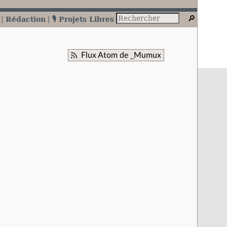
Rédaction
🎙️ Projets Libres
Flux Atom de _Mumux