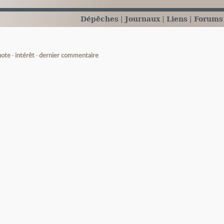
Dépêches
Journaux
Liens
Forums
note
intérêt
dernier commentaire
e