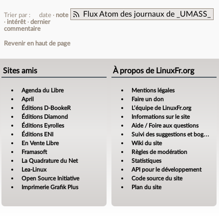
Flux Atom des journaux de _UMASS_
Trier par :
date
note
intérêt
dernier
commentaire
Revenir en haut de page
Sites amis
À propos de LinuxFr.org
Agenda du Libre
Mentions légales
April
Faire un don
Éditions D-BookeR
L’équipe de LinuxFr.org
Éditions Diamond
Informations sur le site
Éditions Eyrolles
Aide / Foire aux questions
Éditions ENI
Suivi des suggestions et bogues
En Vente Libre
Wiki du site
Framasoft
Règles de modération
La Quadrature du Net
Statistiques
Lea-Linux
API pour le développement
Open Source Initiative
Code source du site
Imprimerie Grafik Plus
Plan du site