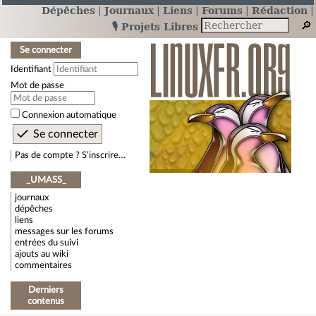
Dépêches
Journaux
Liens
Forums
Rédaction
🎙️ Projets Libres
Se connecter
Identifiant
Mot de passe
Connexion automatique
Pas de compte ? S’inscrire…
_UMASS_
journaux
dépêches
liens
messages sur les forums
entrées du suivi
ajouts au wiki
commentaires
Derniers
contenus