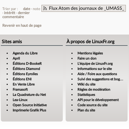
Flux Atom des journaux de _UMASS_
Trier par :
date
note
intérêt
dernier
commentaire
Revenir en haut de page
Sites amis
À propos de LinuxFr.org
Agenda du Libre
Mentions légales
April
Faire un don
Éditions D-BookeR
L’équipe de LinuxFr.org
Éditions Diamond
Informations sur le site
Éditions Eyrolles
Aide / Foire aux questions
Éditions ENI
Suivi des suggestions et bogues
En Vente Libre
Wiki du site
Framasoft
Règles de modération
La Quadrature du Net
Statistiques
Lea-Linux
API pour le développement
Open Source Initiative
Code source du site
Imprimerie Grafik Plus
Plan du site