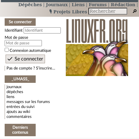
Dépêches
Journaux
Liens
Forums
Rédaction
🎙️ Projets Libres
Se connecter
Identifiant
Mot de passe
Connexion automatique
Pas de compte ? S’inscrire…
_UMASS_
journaux
dépêches
liens
messages sur les forums
entrées du suivi
ajouts au wiki
commentaires
Derniers
contenus