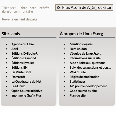
Flux Atom de A_G_rockstar
Trier par :
date
note
intérêt
dernier commentaire
Revenir en haut de page
Sites amis
À propos de LinuxFr.org
Agenda du Libre
Mentions légales
April
Faire un don
Éditions D-BookeR
L’équipe de LinuxFr.org
Éditions Diamond
Informations sur le site
Éditions Eyrolles
Aide / Foire aux questions
Éditions ENI
Suivi des suggestions et bogues
En Vente Libre
Wiki du site
Framasoft
Règles de modération
La Quadrature du Net
Statistiques
Lea-Linux
API pour le développement
Open Source Initiative
Code source du site
Imprimerie Grafik Plus
Plan du site