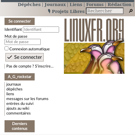
Dépêches
Journaux
Liens
Forums
Rédaction
🎙️ Projets Libres
Se connecter
Identifiant
Mot de passe
Connexion automatique
Pas de compte ? S’inscrire…
A_G_rockstar
journaux
dépêches
liens
messages sur les forums
entrées du suivi
ajouts au wiki
commentaires
Derniers
contenus