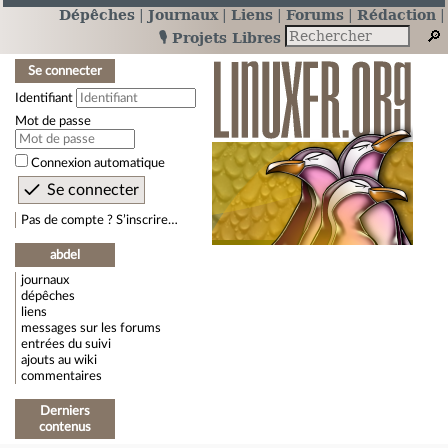
Dépêches
Journaux
Liens
Forums
Rédaction
🎙️ Projets Libres
Se connecter
Identifiant
Mot de passe
Connexion automatique
Pas de compte ? S’inscrire…
abdel
journaux
dépêches
liens
messages sur les forums
entrées du suivi
ajouts au wiki
commentaires
Derniers
contenus