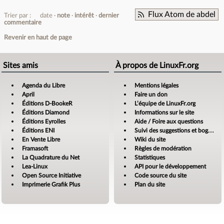
Flux Atom de abdel
Trier par :
date
note
intérêt
dernier
commentaire
Revenir en haut de page
Sites amis
À propos de LinuxFr.org
Agenda du Libre
Mentions légales
April
Faire un don
Éditions D-BookeR
L’équipe de LinuxFr.org
Éditions Diamond
Informations sur le site
Éditions Eyrolles
Aide / Foire aux questions
Éditions ENI
Suivi des suggestions et bogues
En Vente Libre
Wiki du site
Framasoft
Règles de modération
La Quadrature du Net
Statistiques
Lea-Linux
API pour le développement
Open Source Initiative
Code source du site
Imprimerie Grafik Plus
Plan du site