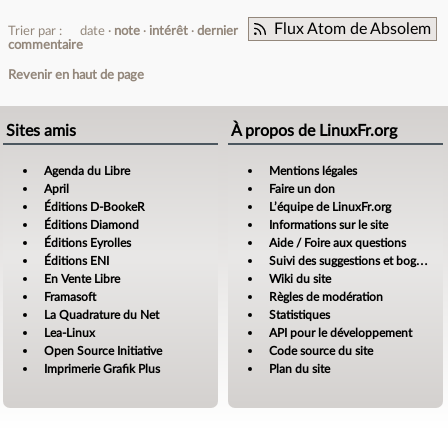
Flux Atom de Absolem
Trier par :
date
note
intérêt
dernier
commentaire
Revenir en haut de page
Sites amis
À propos de LinuxFr.org
Agenda du Libre
Mentions légales
April
Faire un don
Éditions D-BookeR
L’équipe de LinuxFr.org
Éditions Diamond
Informations sur le site
Éditions Eyrolles
Aide / Foire aux questions
Éditions ENI
Suivi des suggestions et bogues
En Vente Libre
Wiki du site
Framasoft
Règles de modération
La Quadrature du Net
Statistiques
Lea-Linux
API pour le développement
Open Source Initiative
Code source du site
Imprimerie Grafik Plus
Plan du site