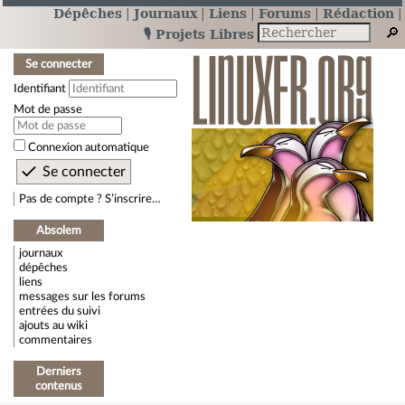
Dépêches
Journaux
Liens
Forums
Rédaction
🎙️ Projets Libres
Se connecter
Identifiant
Mot de passe
Connexion automatique
Pas de compte ? S’inscrire…
Absolem
journaux
dépêches
liens
messages sur les forums
entrées du suivi
ajouts au wiki
commentaires
Derniers
contenus