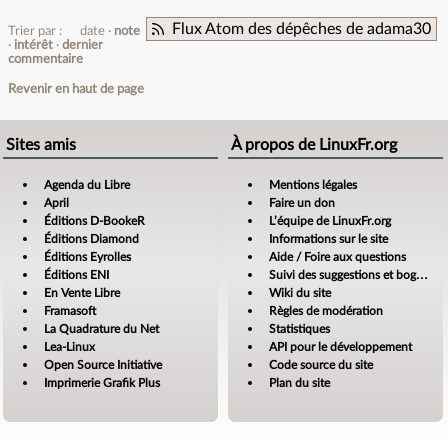
Flux Atom des dépêches de adama30
Trier par :
date
note
intérêt
dernier
commentaire
Revenir en haut de page
Sites amis
À propos de LinuxFr.org
Agenda du Libre
Mentions légales
April
Faire un don
Éditions D-BookeR
L’équipe de LinuxFr.org
Éditions Diamond
Informations sur le site
Éditions Eyrolles
Aide / Foire aux questions
Éditions ENI
Suivi des suggestions et bogues
En Vente Libre
Wiki du site
Framasoft
Règles de modération
La Quadrature du Net
Statistiques
Lea-Linux
API pour le développement
Open Source Initiative
Code source du site
Imprimerie Grafik Plus
Plan du site