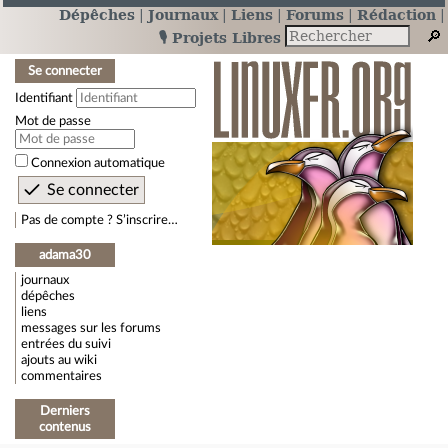
Dépêches
Journaux
Liens
Forums
Rédaction
🎙️ Projets Libres
Se connecter
Identifiant
Mot de passe
Connexion automatique
Pas de compte ? S’inscrire…
adama30
journaux
dépêches
liens
messages sur les forums
entrées du suivi
ajouts au wiki
commentaires
Derniers
contenus