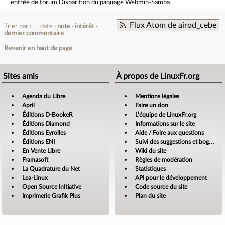
entrée de forum
Disparition du paquage Webmin-Samba
Flux Atom de airod_cebe
Trier par :
date
note
intérêt
dernier commentaire
Revenir en haut de page
Sites amis
À propos de LinuxFr.org
Agenda du Libre
Mentions légales
April
Faire un don
Éditions D-BookeR
L’équipe de LinuxFr.org
Éditions Diamond
Informations sur le site
Éditions Eyrolles
Aide / Foire aux questions
Éditions ENI
Suivi des suggestions et bogues
En Vente Libre
Wiki du site
Framasoft
Règles de modération
La Quadrature du Net
Statistiques
Lea-Linux
API pour le développement
Open Source Initiative
Code source du site
Imprimerie Grafik Plus
Plan du site