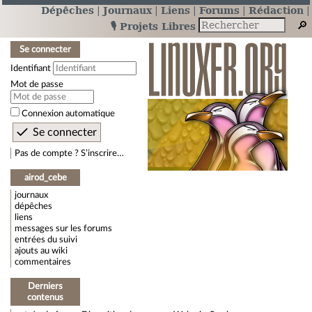
Dépêches
Journaux
Liens
Forums
Rédaction
🎙️ Projets Libres
Se connecter
Identifiant
Mot de passe
Connexion automatique
Pas de compte ? S’inscrire…
airod_cebe
journaux
dépêches
liens
messages sur les forums
entrées du suivi
ajouts au wiki
commentaires
Derniers
contenus