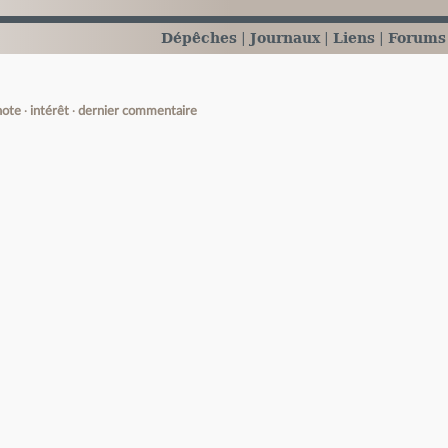
Dépêches
Journaux
Liens
Forums
note
intérêt
dernier commentaire
e