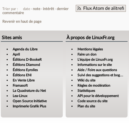
Flux Atom de alitrefi
Trier par :
date
note
intérêt
dernier
commentaire
Revenir en haut de page
Sites amis
À propos de LinuxFr.org
Agenda du Libre
Mentions légales
April
Faire un don
Éditions D-BookeR
L’équipe de LinuxFr.org
Éditions Diamond
Informations sur le site
Éditions Eyrolles
Aide / Foire aux questions
Éditions ENI
Suivi des suggestions et bogues
En Vente Libre
Wiki du site
Framasoft
Règles de modération
La Quadrature du Net
Statistiques
Lea-Linux
API pour le développement
Open Source Initiative
Code source du site
Imprimerie Grafik Plus
Plan du site