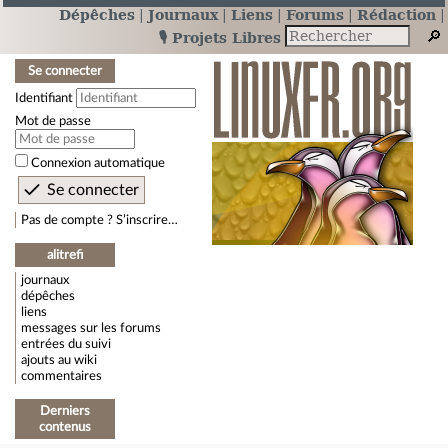
Dépêches
Journaux
Liens
Forums
Rédaction
🎙️ Projets Libres
Se connecter
Identifiant
Mot de passe
Connexion automatique
Pas de compte ? S’inscrire…
alitrefi
journaux
dépêches
liens
messages sur les forums
entrées du suivi
ajouts au wiki
commentaires
Derniers
contenus