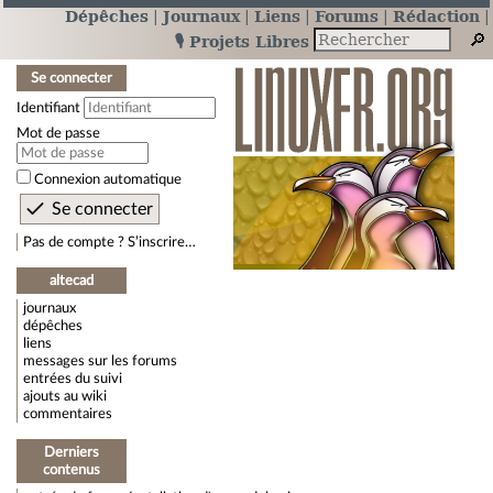
Dépêches
Journaux
Liens
Forums
Rédaction
🎙️ Projets Libres
Se connecter
Identifiant
Mot de passe
Connexion automatique
Pas de compte ? S’inscrire…
altecad
journaux
dépêches
liens
messages sur les forums
entrées du suivi
ajouts au wiki
commentaires
Derniers
contenus