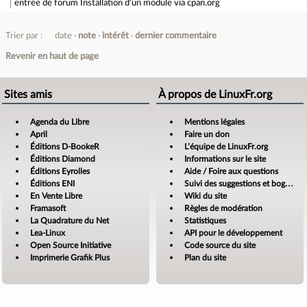
entrée de forum
Installation d'un module via cpan.org
Trier par :
date
note
intérêt
dernier commentaire
Revenir en haut de page
Sites amis
À propos de LinuxFr.org
Agenda du Libre
Mentions légales
April
Faire un don
Éditions D-BookeR
L’équipe de LinuxFr.org
Éditions Diamond
Informations sur le site
Éditions Eyrolles
Aide / Foire aux questions
Éditions ENI
Suivi des suggestions et bogues
En Vente Libre
Wiki du site
Framasoft
Règles de modération
La Quadrature du Net
Statistiques
Lea-Linux
API pour le développement
Open Source Initiative
Code source du site
Imprimerie Grafik Plus
Plan du site