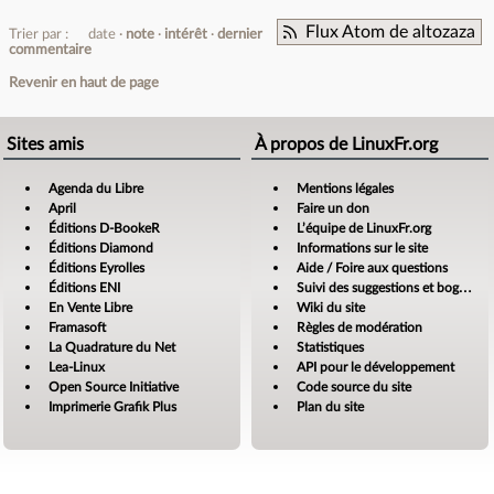
Flux Atom de altozaza
Trier par :
date
note
intérêt
dernier
commentaire
Revenir en haut de page
Sites amis
À propos de LinuxFr.org
Agenda du Libre
Mentions légales
April
Faire un don
Éditions D-BookeR
L’équipe de LinuxFr.org
Éditions Diamond
Informations sur le site
Éditions Eyrolles
Aide / Foire aux questions
Éditions ENI
Suivi des suggestions et bogues
En Vente Libre
Wiki du site
Framasoft
Règles de modération
La Quadrature du Net
Statistiques
Lea-Linux
API pour le développement
Open Source Initiative
Code source du site
Imprimerie Grafik Plus
Plan du site