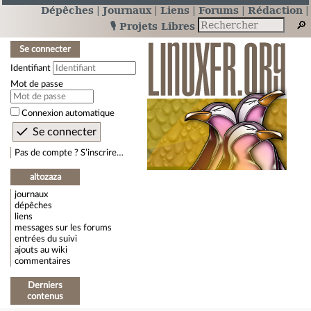
Dépêches
Journaux
Liens
Forums
Rédaction
🎙️ Projets Libres
Se connecter
Identifiant
Mot de passe
Connexion automatique
Pas de compte ? S’inscrire…
altozaza
journaux
dépêches
liens
messages sur les forums
entrées du suivi
ajouts au wiki
commentaires
Derniers
contenus