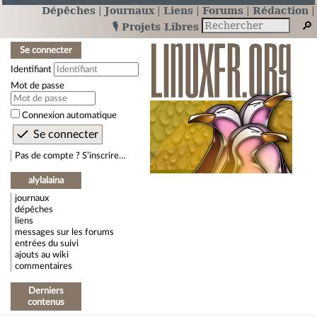
Dépêches
Journaux
Liens
Forums
Rédaction
🎙️ Projets Libres
Se connecter
Identifiant
Mot de passe
Connexion automatique
Pas de compte ? S’inscrire…
alylalaina
journaux
dépêches
liens
messages sur les forums
entrées du suivi
ajouts au wiki
commentaires
Derniers
contenus