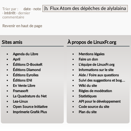
Flux Atom des dépêches de alylalaina
Trier par :
date
note
intérêt
dernier
commentaire
Revenir en haut de page
Sites amis
À propos de LinuxFr.org
Agenda du Libre
Mentions légales
April
Faire un don
Éditions D-BookeR
L’équipe de LinuxFr.org
Éditions Diamond
Informations sur le site
Éditions Eyrolles
Aide / Foire aux questions
Éditions ENI
Suivi des suggestions et bogues
En Vente Libre
Wiki du site
Framasoft
Règles de modération
La Quadrature du Net
Statistiques
Lea-Linux
API pour le développement
Open Source Initiative
Code source du site
Imprimerie Grafik Plus
Plan du site