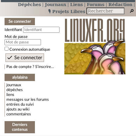
Dépêches
Journaux
Liens
Forums
Rédaction
🎙️ Projets Libres
Se connecter
Identifiant
Mot de passe
Connexion automatique
Pas de compte ? S’inscrire…
alylalaina
journaux
dépêches
liens
messages sur les forums
entrées du suivi
ajouts au wiki
commentaires
Derniers
contenus