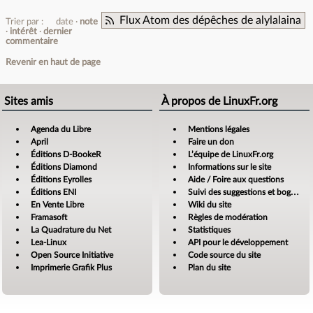
Flux Atom des dépêches de alylalaina
Trier par :
date
note
intérêt
dernier
commentaire
Revenir en haut de page
Sites amis
À propos de LinuxFr.org
Agenda du Libre
Mentions légales
April
Faire un don
Éditions D-BookeR
L’équipe de LinuxFr.org
Éditions Diamond
Informations sur le site
Éditions Eyrolles
Aide / Foire aux questions
Éditions ENI
Suivi des suggestions et bogues
En Vente Libre
Wiki du site
Framasoft
Règles de modération
La Quadrature du Net
Statistiques
Lea-Linux
API pour le développement
Open Source Initiative
Code source du site
Imprimerie Grafik Plus
Plan du site