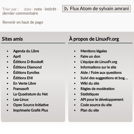
Flux Atom de sylvain amrani
Trier par :
date
note
intérêt
dernier commentaire
Revenir en haut de page
Sites amis
À propos de LinuxFr.org
Agenda du Libre
Mentions légales
April
Faire un don
Éditions D-BookeR
L’équipe de LinuxFr.org
Éditions Diamond
Informations sur le site
Éditions Eyrolles
Aide / Foire aux questions
Éditions ENI
Suivi des suggestions et bogues
En Vente Libre
Wiki du site
Framasoft
Règles de modération
La Quadrature du Net
Statistiques
Lea-Linux
API pour le développement
Open Source Initiative
Code source du site
Imprimerie Grafik Plus
Plan du site