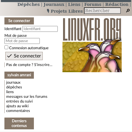
Dépêches
Journaux
Liens
Forums
Rédaction
🎙️ Projets Libres
Se connecter
Identifiant
Mot de passe
Connexion automatique
Pas de compte ? S’inscrire…
sylvain amrani
journaux
dépêches
liens
messages sur les forums
entrées du suivi
ajouts au wiki
commentaires
Derniers
contenus