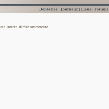
Dépêches
Journaux
Liens
Forums
note
intérêt
dernier commentaire
e