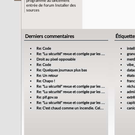
programme au lancement
entrée de forum
Installer des
sources
Derniers commentaires
Étiquette
Re: Code
intel
Re: "Lu sécurité" revue et corrigée par les banques
gran
Droit au pixel opposable
merdi
Re: Code
vibe
Re: Quelques journaux plus bas
data
Re: Un retour
états
Re: Chapo !
fran
Re: "Lu sécurité" revue et corrigée par les banques
réch
Re: "Lu sécurité" revue et corrigée par les banques
admin
Re: pif.gov.sa
extr
Re: "Lu sécurité" revue et corrigée par les banques
capit
Re: C'est chaud comme un incendie. Cela m'enrage!
cani