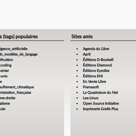
s (tags) populaires
Sites amis
ligence_artificielle
Agenda du Libre
ds_modèles_de_langage
April
fication
Éditions D-BookeR
_coding
Éditions Diamond
center
Éditions Eyrolles
-unis
Éditions ENI
ce
En Vente Libre
auffement_climatique
Framasoft
istration_française
La Quadrature du Net
ême-droite
Lea-Linux
alisme
Open Source Initiative
cule
Imprimerie Grafik Plus