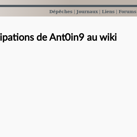
Dépêches
Journaux
Liens
Forums
cipations de Ant0in9 au wiki
e