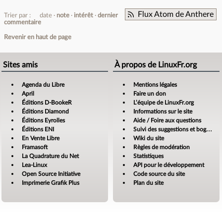
Flux Atom de Anthere
Trier par :
date
note
intérêt
dernier
commentaire
Revenir en haut de page
Sites amis
À propos de LinuxFr.org
Agenda du Libre
Mentions légales
April
Faire un don
Éditions D-BookeR
L’équipe de LinuxFr.org
Éditions Diamond
Informations sur le site
Éditions Eyrolles
Aide / Foire aux questions
Éditions ENI
Suivi des suggestions et bogues
En Vente Libre
Wiki du site
Framasoft
Règles de modération
La Quadrature du Net
Statistiques
Lea-Linux
API pour le développement
Open Source Initiative
Code source du site
Imprimerie Grafik Plus
Plan du site