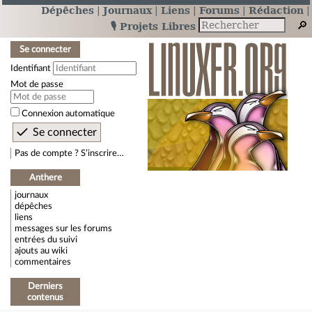
Dépêches
Journaux
Liens
Forums
Rédaction
🎙️ Projets Libres
Se connecter
Identifiant
Mot de passe
Connexion automatique
Pas de compte ? S’inscrire…
Anthere
journaux
dépêches
liens
messages sur les forums
entrées du suivi
ajouts au wiki
commentaires
Derniers
contenus