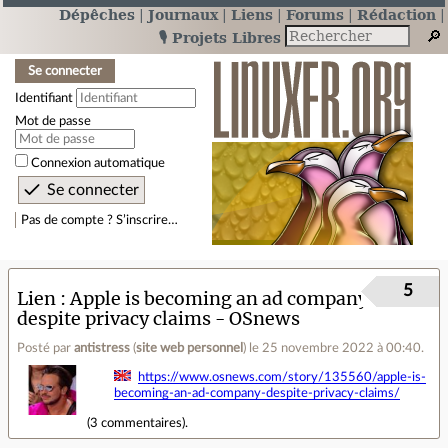
Dépêches
Journaux
Liens
Forums
Rédaction
🎙️ Projets Libres
Se connecter
Identifiant
Mot de passe
Connexion automatique
Pas de compte ? S’inscrire…
5
Lien
Apple is becoming an ad company
despite privacy claims - OSnews
Posté par
antistress
(
site web personnel
)
le 25 novembre 2022 à 00:40
.
https://www.osnews.com/story/135560/apple-is-
becoming-an-ad-company-despite-privacy-claims/
(
3 commentaires
).