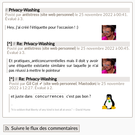
#
Privacy-Washing
Posté par
antistress
(
site web personnel
)
le 25 novembre 2022 à 00:41
.
Évalué à
3
.
Hey, j'ai créé l'étiquette pour l'occasion ! :)
[^]
#
Re: Privacy-Washing
Posté par
antistress
(
site web personnel
)
le 25 novembre 2022 à 00:45
.
Évalué à
3
.
Et pratiques_anticoncurrentielles mais il doit y avoir
une étiquette existante similaire sur laquelle je n'ai
pas réussi à mettre le pointeur
[^]
#
Re: Privacy-Washing
Posté par
Gil Cot ✔
(
site web personnel
,
Mastodon
)
le 25 novembre
2022 à 12:27
.
Évalué à
2
.
concurrences
et juste dans
c'est pas bon ?
“It is seldom that liberty of any kind is lost all at once.” ― David Hume
Suivre le flux des commentaires