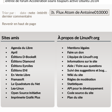
entrée de forum
Accélération souris toujours active Ubuntu 20.04
Flux Atom de Antoine010000
Trier par :
date
note
intérêt
dernier commentaire
Revenir en haut de page
Sites amis
À propos de LinuxFr.org
Agenda du Libre
Mentions légales
April
Faire un don
Éditions D-BookeR
L’équipe de LinuxFr.org
Éditions Diamond
Informations sur le site
Éditions Eyrolles
Aide / Foire aux questions
Éditions ENI
Suivi des suggestions et bogues
En Vente Libre
Wiki du site
Framasoft
Règles de modération
La Quadrature du Net
Statistiques
Lea-Linux
API pour le développement
Open Source Initiative
Code source du site
Imprimerie Grafik Plus
Plan du site