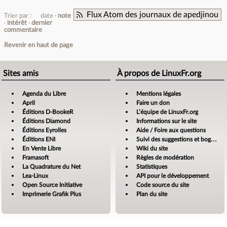
Flux Atom des journaux de apedjinou
Trier par :
date
note
intérêt
dernier
commentaire
Revenir en haut de page
Sites amis
À propos de LinuxFr.org
Agenda du Libre
Mentions légales
April
Faire un don
Éditions D-BookeR
L’équipe de LinuxFr.org
Éditions Diamond
Informations sur le site
Éditions Eyrolles
Aide / Foire aux questions
Éditions ENI
Suivi des suggestions et bogues
En Vente Libre
Wiki du site
Framasoft
Règles de modération
La Quadrature du Net
Statistiques
Lea-Linux
API pour le développement
Open Source Initiative
Code source du site
Imprimerie Grafik Plus
Plan du site