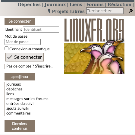
Dépêches
Journaux
Liens
Forums
Rédaction
🎙️ Projets Libres
Se connecter
Identifiant
Mot de passe
Connexion automatique
Pas de compte ? S’inscrire…
apedjinou
journaux
dépêches
liens
messages sur les forums
entrées du suivi
ajouts au wiki
commentaires
Derniers
contenus