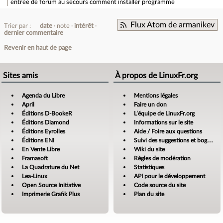
entrée de forum
au secours comment installer programme
Flux Atom de armanikev
Trier par :
date
note
intérêt
dernier commentaire
Revenir en haut de page
Sites amis
À propos de LinuxFr.org
Agenda du Libre
Mentions légales
April
Faire un don
Éditions D-BookeR
L’équipe de LinuxFr.org
Éditions Diamond
Informations sur le site
Éditions Eyrolles
Aide / Foire aux questions
Éditions ENI
Suivi des suggestions et bogues
En Vente Libre
Wiki du site
Framasoft
Règles de modération
La Quadrature du Net
Statistiques
Lea-Linux
API pour le développement
Open Source Initiative
Code source du site
Imprimerie Grafik Plus
Plan du site