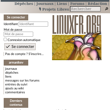
Dépêches
Journaux
Liens
Forums
Rédaction
🎙️ Projets Libres
Se connecter
Identifiant
Mot de passe
Connexion automatique
Pas de compte ? S’inscrire…
armanikev
journaux
dépêches
liens
messages sur les forums
entrées du suivi
ajouts au wiki
commentaires
Derniers
contenus