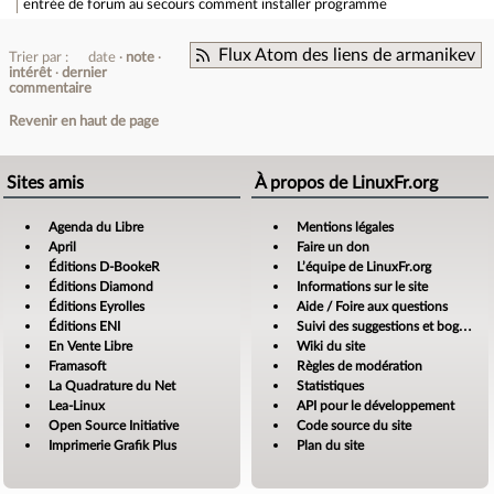
entrée de forum
au secours comment installer programme
Flux Atom des liens de armanikev
Trier par :
date
note
intérêt
dernier
commentaire
Revenir en haut de page
Sites amis
À propos de LinuxFr.org
Agenda du Libre
Mentions légales
April
Faire un don
Éditions D-BookeR
L’équipe de LinuxFr.org
Éditions Diamond
Informations sur le site
Éditions Eyrolles
Aide / Foire aux questions
Éditions ENI
Suivi des suggestions et bogues
En Vente Libre
Wiki du site
Framasoft
Règles de modération
La Quadrature du Net
Statistiques
Lea-Linux
API pour le développement
Open Source Initiative
Code source du site
Imprimerie Grafik Plus
Plan du site