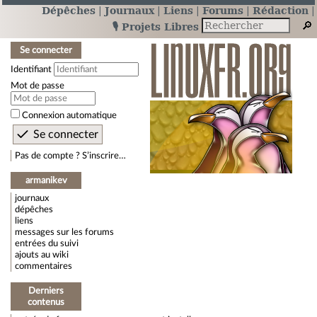
Dépêches
Journaux
Liens
Forums
Rédaction
🎙️ Projets Libres
Se connecter
Identifiant
Mot de passe
Connexion automatique
Pas de compte ? S’inscrire…
armanikev
journaux
dépêches
liens
messages sur les forums
entrées du suivi
ajouts au wiki
commentaires
Derniers
contenus