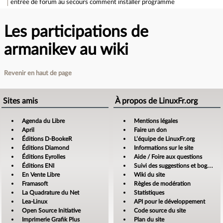
entrée de forum
au secours comment installer programme
Les participations de
armanikev au wiki
Revenir en haut de page
Sites amis
À propos de LinuxFr.org
Agenda du Libre
Mentions légales
April
Faire un don
Éditions D-BookeR
L’équipe de LinuxFr.org
Éditions Diamond
Informations sur le site
Éditions Eyrolles
Aide / Foire aux questions
Éditions ENI
Suivi des suggestions et bogues
En Vente Libre
Wiki du site
Framasoft
Règles de modération
La Quadrature du Net
Statistiques
Lea-Linux
API pour le développement
Open Source Initiative
Code source du site
Imprimerie Grafik Plus
Plan du site