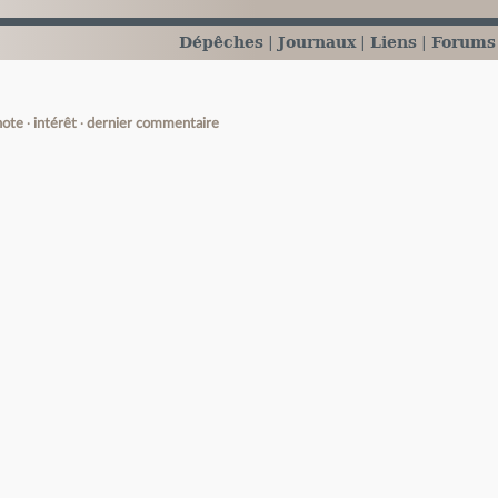
Dépêches
Journaux
Liens
Forums
note
intérêt
dernier commentaire
e