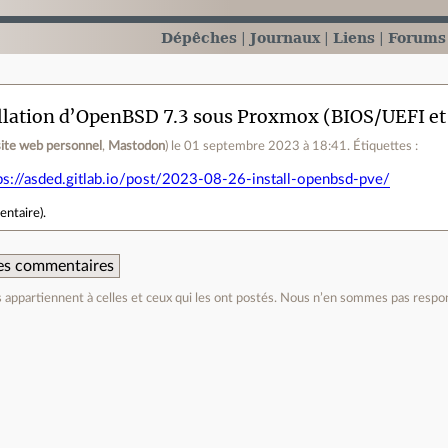
Dépêches
Journaux
Liens
Forums
llation d’OpenBSD 7.3 sous Proxmox (BIOS/UEFI et
site web personnel
,
Mastodon
)
le 01 septembre 2023 à 18:41
.
Étiquettes :
ps://asded.gitlab.io/post/2023-08-26-install-openbsd-pve/
entaire
).
 des commentaires
appartiennent à celles et ceux qui les ont postés. Nous n’en sommes pas respo
e