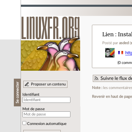
Lien
Insta
Posté par
asded
(
htt
(
0 comm
Suivre le flux
Se connecter
Proposer un contenu
Note :
les commentaires 
Identifiant
Revenir en haut de pag
Mot de passe
Connexion automatique