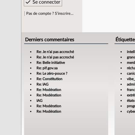
Pas de compte ? S’inscrire…
Derniers commentaires
Étiquette
Re: Je n'ai pas accroché
intel
Re: Je n'ai pas accroché
gran
Re: Belle initiative
merdi
Re: pif.gov.sa
réch
Re: Le zéro-pouce ?
cani
Re: Constitution
vibe
Re: IAG
admin
Re: Modération
fran
Re: Modération
extr
IAG
états
Re: Modération
prog
Re: Modération
cyber