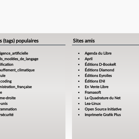
s (tags) populaires
Sites amis
ligence_artificielle
Agenda du Libre
ds_modèles_de_langage
April
fication
Éditions D-BookeR
auffement_climatique
Éditions Diamond
cule
Éditions Eyrolles
_coding
Éditions ENI
istration_française
En Vente Libre
ce
Framasoft
ême-droite
La Quadrature du Net
-unis
Lea-Linux
rammation
Open Source Initiative
sécurité
Imprimerie Grafik Plus