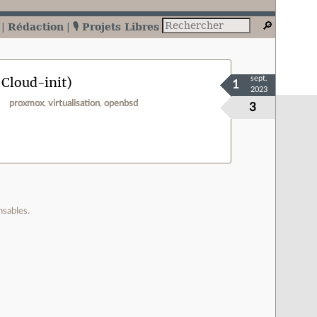
Rédaction
🎙️ Projets Libres
 Cloud-init)
sept.
1
2023
proxmox
virtualisation
openbsd
3
nsables.