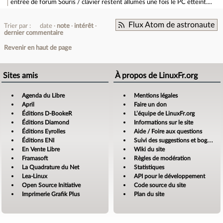
entrée de forum
Souris / clavier restent allumés une fois le PC étteint....
Flux Atom de astronaute
Trier par :
date
note
intérêt
dernier commentaire
Revenir en haut de page
Sites amis
À propos de LinuxFr.org
Agenda du Libre
Mentions légales
April
Faire un don
Éditions D-BookeR
L’équipe de LinuxFr.org
Éditions Diamond
Informations sur le site
Éditions Eyrolles
Aide / Foire aux questions
Éditions ENI
Suivi des suggestions et bogues
En Vente Libre
Wiki du site
Framasoft
Règles de modération
La Quadrature du Net
Statistiques
Lea-Linux
API pour le développement
Open Source Initiative
Code source du site
Imprimerie Grafik Plus
Plan du site