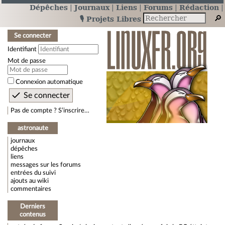
Dépêches
Journaux
Liens
Forums
Rédaction
🎙️ Projets Libres
Se connecter
Identifiant
Mot de passe
Connexion automatique
Pas de compte ? S’inscrire…
astronaute
journaux
dépêches
liens
messages sur les forums
entrées du suivi
ajouts au wiki
commentaires
Derniers
contenus