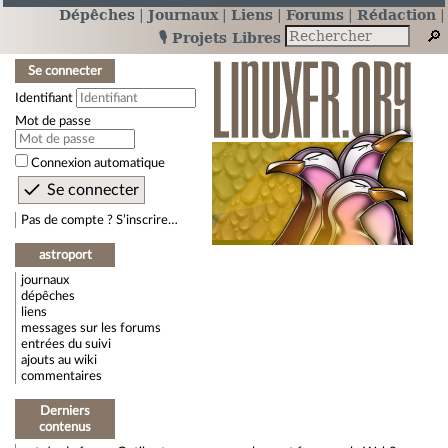
Dépêches
Journaux
Liens
Forums
Rédaction
🎙️ Projets Libres
Se connecter
Identifiant
Mot de passe
Connexion automatique
Pas de compte ? S’inscrire…
astroport
journaux
dépêches
liens
messages sur les forums
entrées du suivi
ajouts au wiki
commentaires
Derniers
contenus