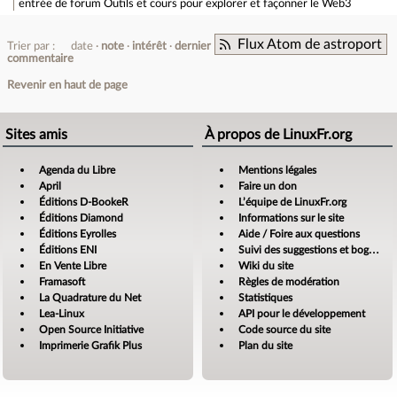
entrée de forum
Outils et cours pour explorer et façonner le Web3
Flux Atom de astroport
Trier par :
date
note
intérêt
dernier
commentaire
Revenir en haut de page
Sites amis
À propos de LinuxFr.org
Agenda du Libre
Mentions légales
April
Faire un don
Éditions D-BookeR
L’équipe de LinuxFr.org
Éditions Diamond
Informations sur le site
Éditions Eyrolles
Aide / Foire aux questions
Éditions ENI
Suivi des suggestions et bogues
En Vente Libre
Wiki du site
Framasoft
Règles de modération
La Quadrature du Net
Statistiques
Lea-Linux
API pour le développement
Open Source Initiative
Code source du site
Imprimerie Grafik Plus
Plan du site