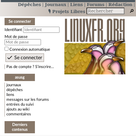
Dépêches
Journaux
Liens
Forums
Rédaction
🎙️ Projets Libres
Se connecter
Identifiant
Mot de passe
Connexion automatique
Pas de compte ? S’inscrire…
asusg
journaux
dépêches
liens
messages sur les forums
entrées du suivi
ajouts au wiki
commentaires
Derniers
contenus