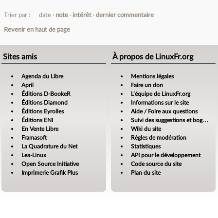
Trier par :
date
note
intérêt
dernier commentaire
Revenir en haut de page
Sites amis
À propos de LinuxFr.org
Agenda du Libre
Mentions légales
April
Faire un don
Éditions D-BookeR
L’équipe de LinuxFr.org
Éditions Diamond
Informations sur le site
Éditions Eyrolles
Aide / Foire aux questions
Éditions ENI
Suivi des suggestions et bogues
En Vente Libre
Wiki du site
Framasoft
Règles de modération
La Quadrature du Net
Statistiques
Lea-Linux
API pour le développement
Open Source Initiative
Code source du site
Imprimerie Grafik Plus
Plan du site