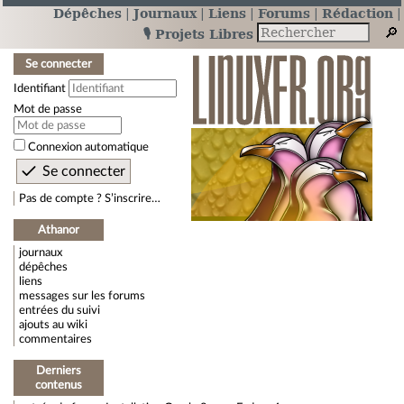
Dépêches
Journaux
Liens
Forums
Rédaction
🎙️ Projets Libres
Se connecter
Identifiant
Mot de passe
Connexion automatique
Pas de compte ? S’inscrire…
Athanor
journaux
dépêches
liens
messages sur les forums
entrées du suivi
ajouts au wiki
commentaires
Derniers
contenus