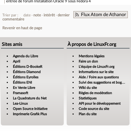
entrée de forum
Installation Oracle 9 sous Fedora 4
Flux Atom de Athanor
Trier par :
date
note
intérêt
dernier
commentaire
Revenir en haut de page
Sites amis
À propos de LinuxFr.org
Agenda du Libre
Mentions légales
April
Faire un don
Éditions D-BookeR
L’équipe de LinuxFr.org
Éditions Diamond
Informations sur le site
Éditions Eyrolles
Aide / Foire aux questions
Éditions ENI
Suivi des suggestions et bogues
En Vente Libre
Wiki du site
Framasoft
Règles de modération
La Quadrature du Net
Statistiques
Lea-Linux
API pour le développement
Open Source Initiative
Code source du site
Imprimerie Grafik Plus
Plan du site