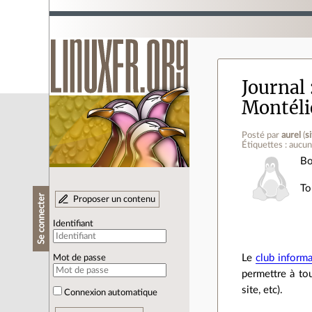
Journal
Montéli
Posté par
aurel
(
s
Étiquettes : aucu
Bo
To
Se connecter
Proposer un contenu
Identifiant
Le
club inform
Mot de passe
permettre à to
site, etc).
Connexion automatique