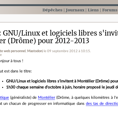
Dépêches
Journaux
Liens
Forums
GNU/Linux et logiciels libres s'invi
er (Drôme) pour 2012-2013
ite web personnel
,
Mastodon
)
le 09 septembre 2012 à 10:15
.
ne
njour à tous !
ut est dans le titre:
GNU/Linux et logiciels libres s'invitent à Montélier (Drôme) p
1h30 chaque semaine d'octobre à juin, horaire proposé le jeudi
atique
(généraliste) de
Montélier
(Drôme, à quelques kilomètres à l'e
ut un chacun de progresser en informatique dans
des tas de directi