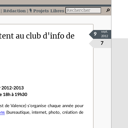
Rédaction
🎙️ Projets Libres
sept.
tent au club d'info de
9
2012
7
our 2012-2013
 de 18h à 19h30
st de Valence) s'organise chaque année pour
ons
(bureautique, internet, photo, création de